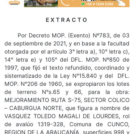
E X T R A C T O
Por Decreto MOP. (Exento) Nº783, de 03
de septiembre de 2021, y en base a la facultad
otorgada por el artículo 3° letra a), 10° letra c),
14° letra e) y 105° del DFL. MOP. Nº850 de
1997, que fijó el texto refundido, coordinado y
sistematizado de la Ley N°15.840 y del DFL.
MOP. N°206 de 1960, se expropiaron los lotes
de terreno N°s.65 y 66, para la obra:
MEJORAMIENTO RUTA S-75, SECTOR COLICO
– CABURGUA NORTE, que figura a nombre de
VASQUEZ TOLEDO MAGALI DE LOURDES, rol
de avalúo 1319-328, Comuna de CUNCO,
REGION DE LA ARAUCANÍA, superficies 998 y