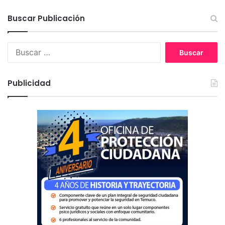
Buscar Publicación
B
u
s
c
Publicidad
a
r
: