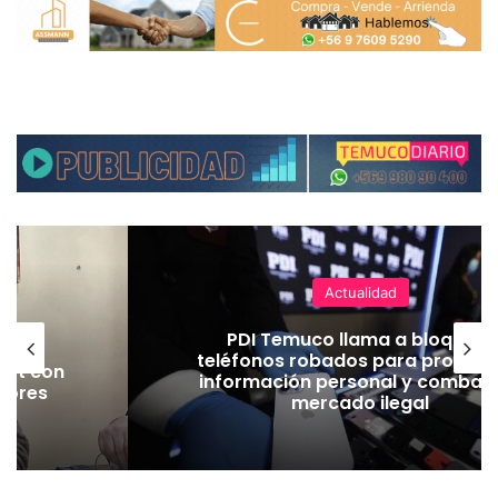
Actualidad
 en
PDI Temuco llama a bloquear
rtes
teléfonos robados para proteger
Jet con
información personal y combatir
jores
mercado ilegal
ad