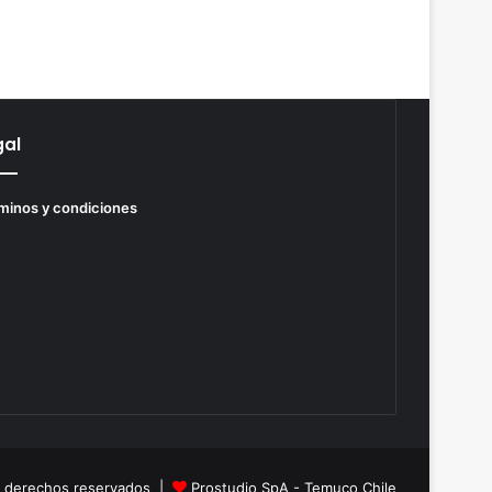
gal
minos y condiciones
s derechos reservados |
Prostudio SpA - Temuco Chile