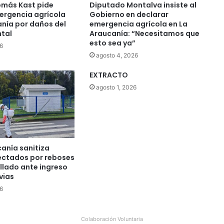
más Kast pide
Diputado Montalva insiste al
ergencia agrícola
Gobierno en declarar
anía por daños del
emergencia agrícola en La
ntal
Araucanía: “Necesitamos que
esto sea ya”
6
agosto 4, 2026
EXTRACTO
agosto 1, 2026
anía sanitiza
ectados por reboses
llado ante ingreso
vias
6
Colaboración Voluntaria