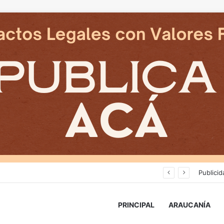
Avanza construcción de nuevas vías del proyecto de extensión Tren Temuco-Gorbea
Publicid
PRINCIPAL
ARAUCANÍA