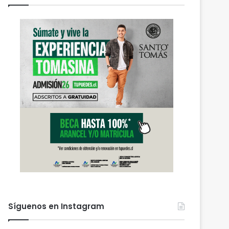
Actualidad
agosto 6, 2026
PDI Temuco llama a bloq
robados para proteger l
personal y combatir el m
 2026
agosto 6, 2026
agosto 6, 2026
Heladas: reactivan campaña por riesgo de congelamiento de medidores de agua
Nuevas micromovilidades en Temuco: concejal Fredy Cartes destaca llegada de empresa Jet con tarifas más accesibles y mejores estándares de seguridad
PDI Temuco llama a bloquear teléfonos robados para proteger la información personal y combatir el mercado ilegal
Síguenos en Instagram