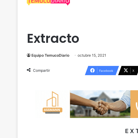
Cautín
Extractos Legales
Extracto
Equipo TemucoDiario
octubre 15, 2021
Compartir
Facebook
X
E X 