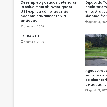
Desempleo y deudas deterioran
Diputado To
la salud mental: investigador
declarar em
UST explica cómo las crisis
en La Arauc
económicas aumentan la
sistema fro
ansiedad
agosto 4, 202
agosto 4, 2026
EXTRACTO
agosto 4, 2026
Aguas Arauc
sectores af
de alcantari
de aguas llu
agosto 3, 202