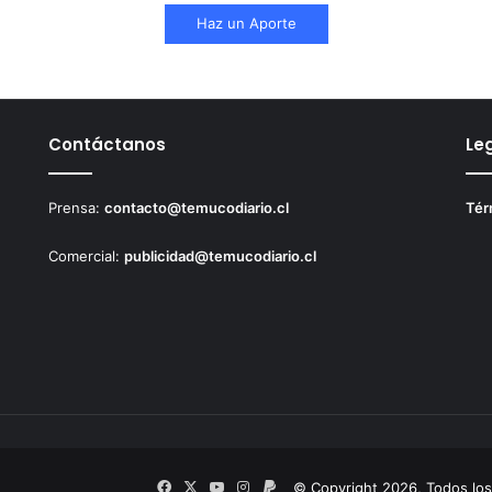
Haz un Aporte
Contáctanos
Le
Prensa:
contacto@temucodiario.cl
Tér
Comercial:
publicidad@temucodiario.cl
Facebook
X
YouTube
Instagram
PayPal
© Copyright 2026, Todos lo