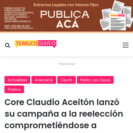
Buscar por
M
Publicidad
Actualidad
Araucanía
Cautín
Padre Las Casas
Política
Core Claudio Aceitón lanzó
su campaña a la reelección
comprometiéndose a