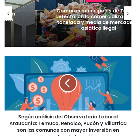
Cámaras municipales de Temu
lación
detectaron la comercialización
hueza
tonelada y media de mercader
pó
asiática ilegal
S
e
g
ú
n
a
n
á
l
Según análisis del Observatorio Laboral
i
Araucanía: Temuco, Renaico, Pucón y Villarrica
s
i
son las comunas con mayor inversión en
s