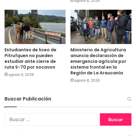
agosto 6, 2026
a
e
i
m
c
b
o
a
,
j
P
a
u
d
c
a
Estudiantes de liceo de
Ministerio de Agricultura
ó
s
Pitrufquen no pueden
anuncia declaración de
n
d
estudiar ante cierre de
emergencia agrícola por
y
e
ruta S-70 por socavon
sistema frontal en la
V
Región de La Araucanía
E
agosto 6, 2026
i
s
agosto 6, 2026
l
t
l
a
a
Buscar Publicación
d
r
o
r
s
i
B
U
c
u
n
a
s
i
s
c