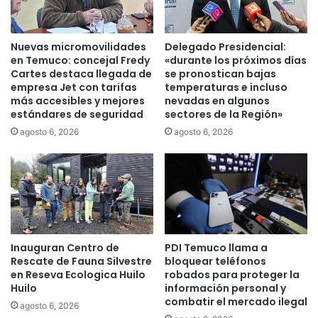
l
a
A
s
r
s
Nuevas micromovilidades
Delegado Presidencial:
a
o
en Temuco: concejal Fredy
«durante los próximos días
u
s
Cartes destaca llegada de
se pronostican bajas
c
t
empresa Jet con tarifas
temperaturas e incluso
a
más accesibles y mejores
nevadas en algunos
u
n
estándares de seguridad
sectores de la Región»
v
í
o
agosto 6, 2026
agosto 6, 2026
a
r
:
e
T
u
e
n
m
i
u
o
c
n
Inauguran Centro de
PDI Temuco llama a
o
e
Rescate de Fauna Silvestre
bloquear teléfonos
,
s
en Reseva Ecologica Huilo
robados para proteger la
R
c
Huilo
información personal y
e
o
combatir el mercado ilegal
agosto 6, 2026
n
n