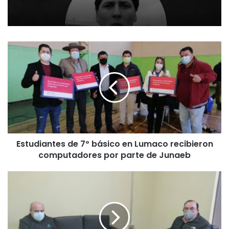
E
s
t
u
d
i
a
n
t
Estudiantes de 7º básico en Lumaco recibieron
e
computadores por parte de Junaeb
s
d
e
E
7
r
º
c
b
i
á
l
s