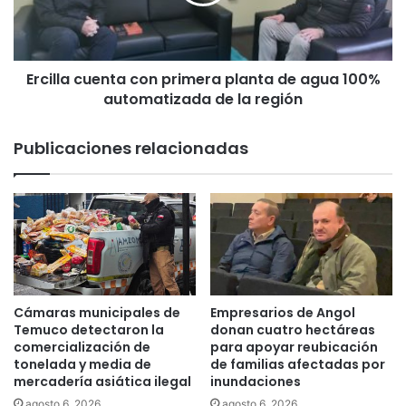
l
i
a
c
c
o
u
e
Ercilla cuenta con primera planta de agua 100%
e
n
automatizada de la región
n
L
t
u
a
Publicaciones relacionadas
m
c
a
o
c
n
o
p
r
r
e
i
c
m
i
e
b
r
Cámaras municipales de
Empresarios de Angol
i
a
Temuco detectaron la
donan cuatro hectáreas
e
p
comercialización de
para apoyar reubicación
r
tonelada y media de
de familias afectadas por
l
mercadería asiática ilegal
inundaciones
o
a
n
n
agosto 6, 2026
agosto 6, 2026