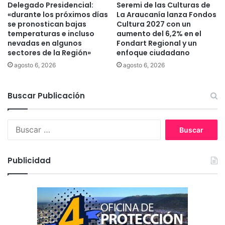
e
Delegado Presidencial:
Seremi de las Culturas de
a
«durante los próximos días
La Araucanía lanza Fondos
J
d
se pronostican bajas
Cultura 2027 con un
u
a
temperaturas e incluso
aumento del 6,2% en el
n
d
nevadas en algunos
Fondart Regional y un
a
e
sectores de la Región»
enfoque ciudadano
e
l
agosto 6, 2026
agosto 6, 2026
b
a
r
e
Buscar Publicación
g
i
ó
B
n
u
s
c
Publicidad
a
r
: