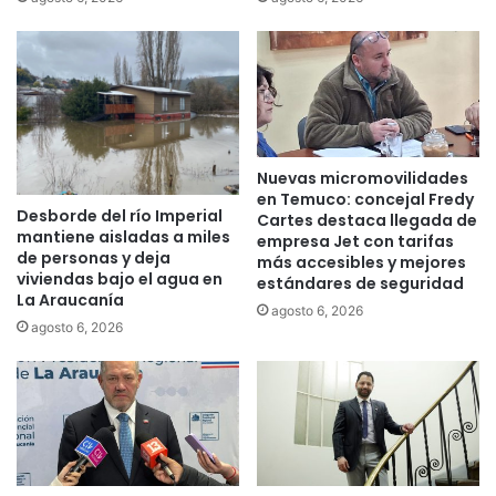
c
t
o
a
m
d
p
e
u
a
t
g
a
u
Nuevas micromovilidades
d
a
en Temuco: concejal Fredy
o
1
Desborde del río Imperial
Cartes destaca llegada de
r
0
mantiene aisladas a miles
empresa Jet con tarifas
e
0
de personas y deja
más accesibles y mejores
s
%
viviendas bajo el agua en
estándares de seguridad
p
a
La Araucanía
agosto 6, 2026
o
u
agosto 6, 2026
r
t
p
o
a
m
r
a
t
t
e
i
d
z