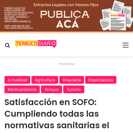
Buscar por
M
Publicidad
Actualidad
Agricultura
Araucanía
Espectáculos
Medioambiente
Temuco
Turismo
Satisfacción en SOFO:
Cumpliendo todas las
normativas sanitarias el