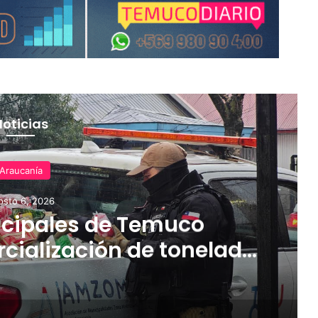
Noticias
Araucanía
osto 6, 2026
cipales de Temuco
cialización de tonelada
dería asiática ilegal