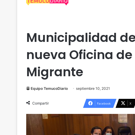
Actualidad
Araucanía
Cultura
Migración
Po
Municipalidad d
nueva Oficina de
Migrante
Equipo TemucoDiario
septiembre 10, 2021
Compartir
Facebook
X