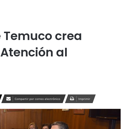
Publicidad
lítica
Temuco
Turismo
e Temuco crea
 Atención al
Compartir por correo electrónico
Imprimir