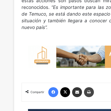
estas acciones son pasos buscan mir
reconocidos.
“Es importante para las z
de Temuco, se está dando este espacio
situación y también llegara a conocer
nuevo país”.
Facebook
X
Compartir por correo electrónico
Imprimir
Compartir