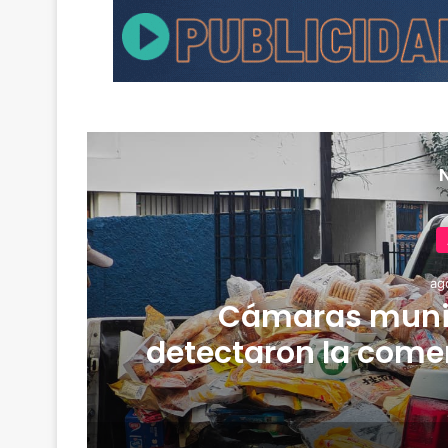
ag
Cámaras muni
detectaron la comer
y media de merca