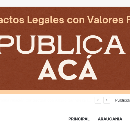
Cámaras municipales de Temuco detectaron la comercialización de tonelada y media de mercadería asiática ilegal
Publicid
PRINCIPAL
ARAUCANÍA