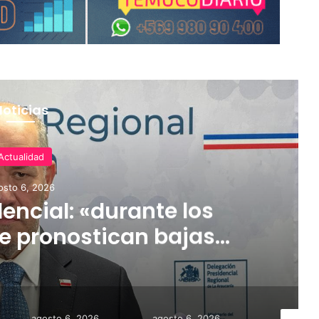
Noticias
Actualidad
osto 6, 2026
encial: «durante los
e pronostican bajas
 incluso nevadas en
res de la Región»
agosto 6, 2026
agosto 6, 2026
agosto 6,