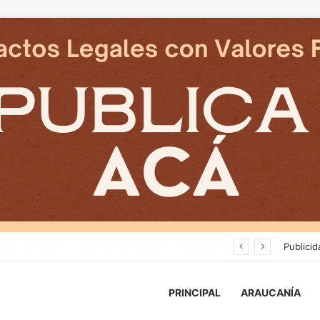
Delegado Presidencial: «durante los próximos días se pronostican bajas temperaturas e incluso nevadas en algunos sectores de la Región»
Publicid
PRINCIPAL
ARAUCANÍA