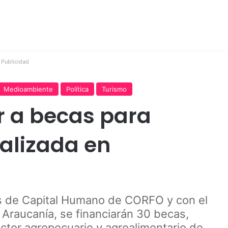
Publicidad
Medioambiente
Política
Turismo
r a becas para
alizada en
s de Capital Humano de CORFO y con el
Araucanía, se financiarán 30 becas,
ector agropecuario y agroalimentario de