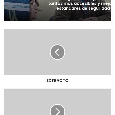
tarifas más accesibles y mejor
estándares de seguridad
E
X
T
R
A
C
T
O
EXTRACTO
E
X
T
R
A