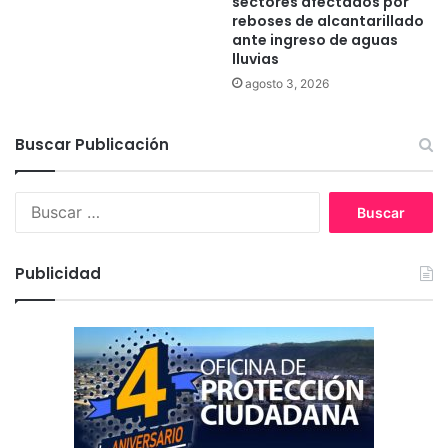
sectores afectados por
reboses de alcantarillado
ante ingreso de aguas
lluvias
agosto 3, 2026
Buscar Publicación
B
u
s
c
Publicidad
a
r
: