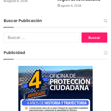
agosto 6, 2026
e
e
agosto 6, 2026
a
l
c
a
t
Buscar Publicación
p
i
a
v
n
B
a
d
u
r
e
s
l
m
c
a
i
Publicidad
a
e
a
r
c
:
o
n
o
m
í
a
i
n
d