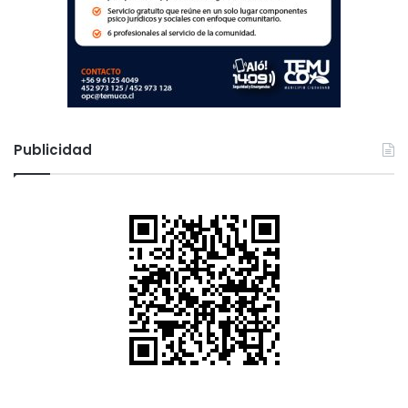
í
g
e
n
a
e
n
l
Publicidad
a
R
e
g
i
ó
n
d
e
L
o
s
R