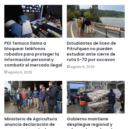
o
s
y
a
o
l
a
d
l
e
a
j
s
u
PDI Temuco llama a
Estudiantes de liceo de
P
n
bloquear teléfonos
Pitrufquen no pueden
y
i
robados para proteger la
estudiar ante cierre de
m
o
información personal y
ruta S-70 por socavon
e
p
combatir el mercado ilegal
agosto 6, 2026
s
a
agosto 6, 2026
e
r
n
a
f
q
o
u
c
i
a
e
n
n
d
e
Ministerio de Agricultura
Gobierno mantiene
o
s
anuncia declaración de
despliegue regional y
s
p