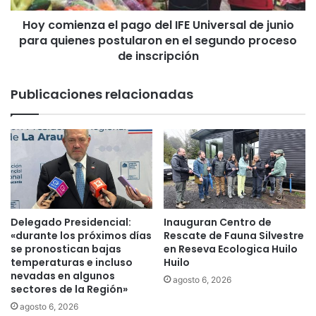
i
n
m
Hoy comienza el pago del IFE Universal de junio
z
p
para quienes postularon en el segundo proceso
a
u
e
de inscripción
l
l
s
p
Publicaciones relacionadas
a
a
e
g
s
o
t
d
r
e
a
l
t
I
e
F
g
E
Delegado Presidencial:
Inauguran Centro de
i
U
«durante los próximos días
Rescate de Fauna Silvestre
a
n
se pronostican bajas
en Reseva Ecologica Huilo
d
i
temperaturas e incluso
Huilo
e
nevadas en algunos
v
agosto 6, 2026
sectores de la Región»
a
e
p
r
agosto 6, 2026