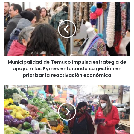
M
u
n
i
c
i
p
a
l
Municipalidad de Temuco impulsa estrategia de
i
apoyo a las Pymes enfocando su gestión en
d
a
priorizar la reactivación económica
d
d
H
e
o
T
y
e
c
m
o
u
m
c
i
o
e