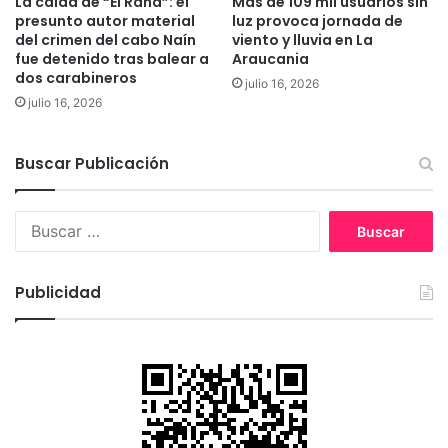
La caída de “El Rana”: el
Mas de 109 mil usuarios sin
r
presunto autor material
luz provoca jornada de
a
del crimen del cabo Naín
viento y lluvia en La
u
fue detenido tras balear a
Araucania
n
dos carabineros
julio 16, 2026
a
julio 16, 2026
c
o
m
Buscar Publicación
u
n
a
B
f
u
u
s
e
c
Publicidad
r
a
t
r
e
:
m
e
n
t