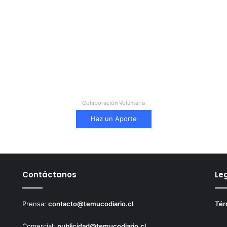
Colaboración Voluntaria
Haz un Aporte
Contáctanos
Le
Prensa:
contacto@temucodiario.cl
Tér
Comercial:
publicidad@temucodiario.cl