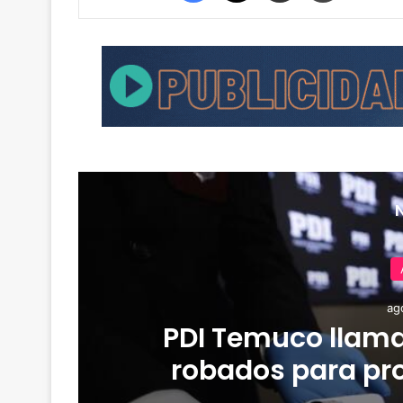
ag
PDI Temuco llama
e
robados para pro
y
personal y comba