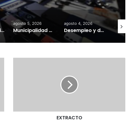
agosto 5, 2026
agosto 4, 2026
agosto 6,
Gobierno mantiene despliegue regional y refuerza la ayuda en las comunas afectadas por el sistema frontal
Municipalidad de Temuco y Ejército de Chile entregan 130 fardos de alimento animal donados por Sofo para damnificados de sectores rurales
Desempleo y deudas deterioran la salud mental: investigador UST explica cómo las crisis económicas aumentan la ansiedad
E
X
T
R
A
C
T
O
EXTRACTO