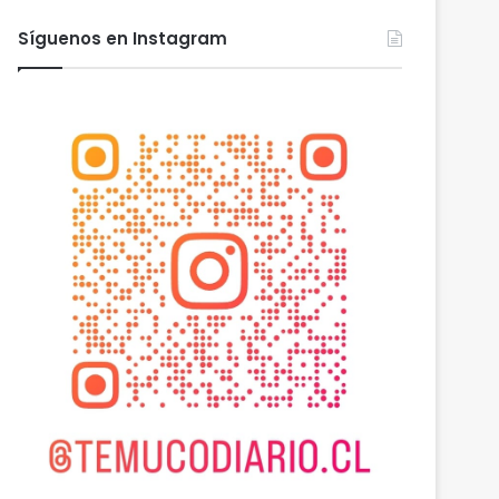
Síguenos en Instagram
 2026
agosto 6, 2026
agosto 5, 2026
Nuevas micromovilidades en Temuco: concejal Fredy Cartes destaca llegada de empresa Jet con tarifas más accesibles y mejores estándares de seguridad
PDI Temuco llama a bloquear teléfonos robados para proteger la información personal y combatir el mercado ilegal
Gobierno mantiene despliegue regional y refuerza la ayuda en las comunas afectadas por el sistema frontal