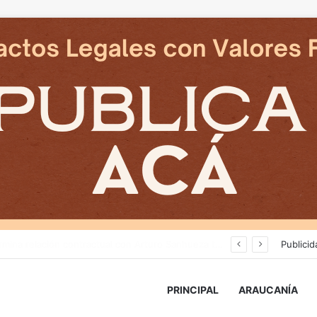
Cámaras municipales de Temuco detectaron la comercialización de tonelada y media de mercadería asiática ilegal
Publicid
PRINCIPAL
ARAUCANÍA