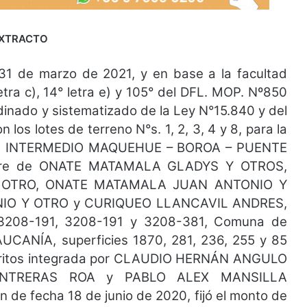
XTRACTO
31 de marzo de 2021, y en base a la facultad
letra c), 14° letra e) y 105° del DFL. MOP. Nº850
rdinado y sistematizado de la Ley N°15.840 y del
os lotes de terreno N°s. 1, 2, 3, 4 y 8, para la
O INTERMEDIO MAQUEHUE – BOROA – PUENTE
mbre de ONATE MATAMALA GLADYS Y OTROS,
OTRO, ONATE MATAMALA JUAN ANTONIO Y
IO Y OTRO y CURIQUEO LLANCAVIL ANDRES,
 3208-191, 3208-191 y 3208-381, Comuna de
ANÍA, superficies 1870, 281, 236, 255 y 85
eritos integrada por CLAUDIO HERNÁN ANGULO
NTRERAS ROA y PABLO ALEX MANSILLA
de fecha 18 de junio de 2020, fijó el monto de