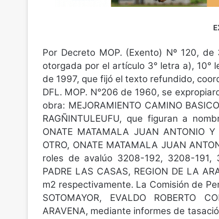
E
Por Decreto MOP. (Exento) Nº 120, de 
otorgada por el artículo 3° letra a), 10° 
de 1997, que fijó el texto refundido, coo
DFL. MOP. N°206 de 1960, se expropiaron l
obra: MEJORAMIENTO CAMINO BASIC
RAGÑINTULEUFU, que figuran a no
ONATE MATAMALA JUAN ANTONIO Y 
OTRO, ONATE MATAMALA JUAN ANTON
roles de avalúo 3208-192, 3208-191,
PADRE LAS CASAS, REGION DE LA ARAUC
m2 respectivamente. La Comisión de P
SOTOMAYOR, EVALDO ROBERTO CO
ARAVENA, mediante informes de tasación 