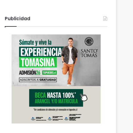
Publicidad
Actualidad
agosto 5, 2026
Gobierno mantiene despli
refuerza la ayuda en 
afectadas por el sist