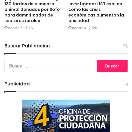
n
130 fardos de alimento
investigador UST explica
C
animal donados por Sofo
cómo las crisis
para damnificados de
económicas aumentan la
h
sectores rurales
ansiedad
i
l
agosto 5, 2026
agosto 4, 2026
e
e
Buscar Publicación
s
“
c
B
a
u
t
s
a
c
s
Publicidad
a
t
r
r
:
ó
f
i
c
a