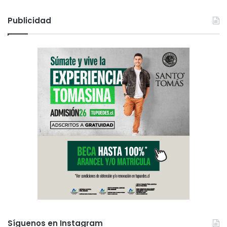
t
e
Publicidad
n
d
i
d
o
s
Síguenos en Instagram