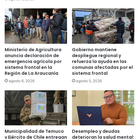
l
u
d
e
e
s
s
i
d
t
e
u
e
a
Ministerio de Agricultura
Gobierno mantiene
l
c
anuncia declaración de
despliegue regional y
j
i
emergencia agrícola por
refuerza la ayuda en las
u
ó
sistema frontal en la
comunas afectadas por el
e
n
Región de La Araucanía
sistema frontal
v
s
agosto 6, 2026
agosto 5, 2026
e
a
s
n
i
t
a
r
i
a
Municipalidad de Temuco
Desempleo y deudas
e
y Ejército de Chile entregan
deterioran la salud mental: