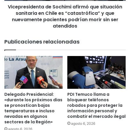
i
e
Vicepresidenta de Sochimi afirmó que situación
d
d
sanitaria en Chile es “catastrófica” y que
e
a
n
nuevamente pacientes podrían morir sin ser
r
t
atendidos
á
a
e
d
Publicaciones relacionadas
n
e
c
S
u
o
a
c
r
h
e
i
n
m
t
i
e
a
Delegado Presidencial:
PDI Temuco llama a
n
f
«durante los próximos días
bloquear teléfonos
a
i
se pronostican bajas
robados para proteger la
t
r
temperaturas e incluso
información personal y
o
nevadas en algunos
combatir el mercado ilegal
m
sectores de la Región»
t
ó
agosto 6, 2026
a
q
agosto 6, 2026