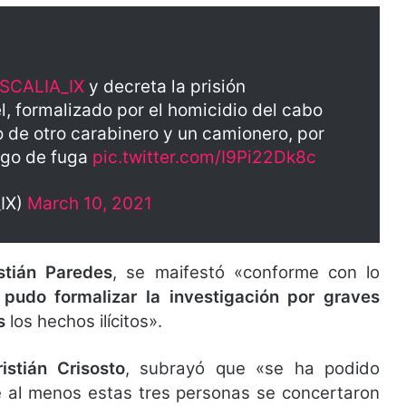
SCALIA_IX
y decreta la prisión
, formalizado por el homicidio del cabo
o de otro carabinero y un camionero, por
esgo de fuga
pic.twitter.com/I9Pi22Dk8c
_IX)
March 10, 2021
stián Paredes
, se maifestó «conforme con lo
 pudo formalizar la investigación por graves
s
los hechos ilícitos».
ristián Crisosto
, subrayó que «se ha podido
e al menos estas tres personas se concertaron