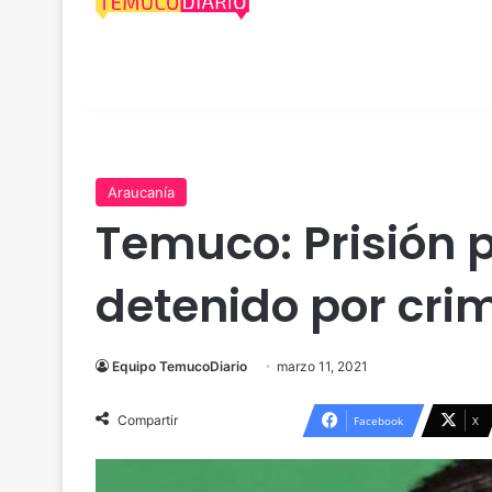
Araucanía
Temuco: Prisión 
detenido por cri
Equipo TemucoDiario
marzo 11, 2021
Compartir
Facebook
X