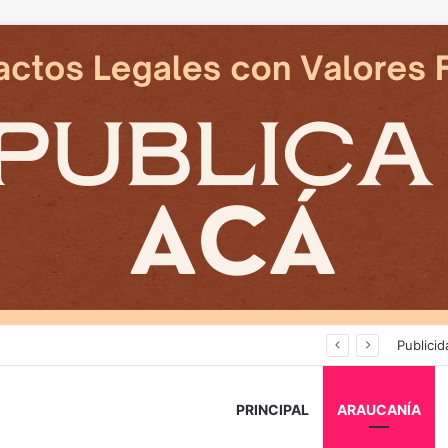
Tras nuevos ataques a Carabineros: Diputado Tomás Kast llama al PC a retirar proyecto que busca derogar parte de la Ley Naín-Retamal
Publicid
PRINCIPAL
ARAUCANÍA