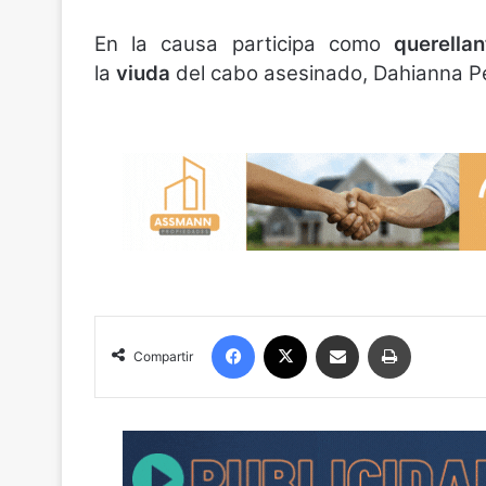
En la causa participa como
querellan
la
viuda
del cabo asesinado, Dahianna Pe
Facebook
X
Compartir por correo electrónico
Imprimir
Compartir