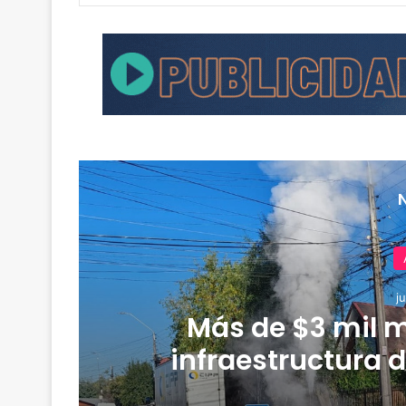
j
Más de $3 mil m
infraestructura d
r