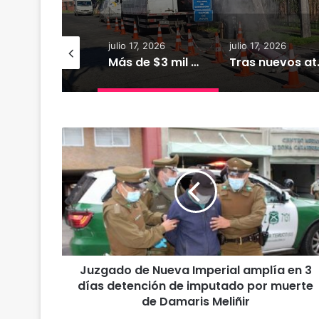
io 18, 2026
julio 17, 2026
julio 17, 2026
XTRACTO
Más de $3 mil millones fortalecerán infraestructura de alcantarillado en la región
Tras nuevos ataques a Carabineros: D
J
u
z
g
a
d
o
d
e
Juzgado de Nueva Imperial amplía en 3
N
días detención de imputado por muerte
u
e
de Damaris Meliñir
v