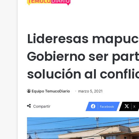
Actualidad
Araucanía
Cautín
Malleco
Padr
Lideresas mapuch
Gobierno ser par
solución al confli
Equipo TemucoDiario
marzo 5, 2021
Compartir
Facebook
X