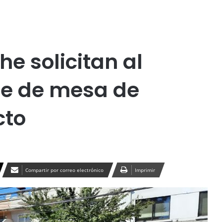
Publicidad
e Las Casas
Temuco
e solicitan al
te de mesa de
cto
Compartir por correo electrónico
Imprimir