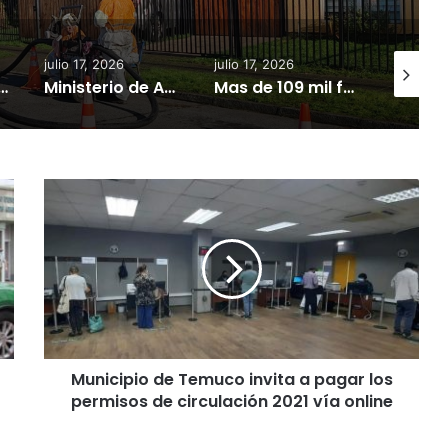
julio 17, 2026
julio 17, 2026
julio 18, 
iputado Tomás Kast llama al PC a retirar proyecto que busca derogar parte de la Ley Naín-Retamal
Ministerio de Agricultura mantiene monitoreo en zonas rurales y de producción agrícola ante avance del sistema frontal
Mas de 109 mil familias de La Araucania aun no cuentan con electricidad.
EXTRA
M
u
n
i
c
i
p
i
o
Municipio de Temuco invita a pagar los
d
permisos de circulación 2021 vía online
e
T
e