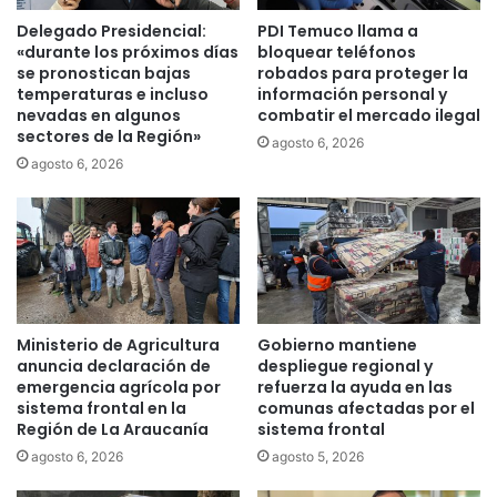
o
j
Delegado Presidencial:
PDI Temuco llama a
n
a
«durante los próximos días
bloquear teléfonos
v
i
se pronostican bajas
robados para proteger la
e
temperaturas e incluso
información personal y
n
r
nevadas en algunos
combatir el mercado ilegal
c
sectores de la Región»
s
e
agosto 6, 2026
a
n
agosto 6, 2026
c
d
i
i
o
o
n
e
e
n
s
s
p
e
Ministerio de Agricultura
Gobierno mantiene
r
c
anuncia declaración de
despliegue regional y
i
t
emergencia agrícola por
refuerza la ayuda en las
v
o
sistema frontal en la
comunas afectadas por el
a
r
Región de La Araucanía
sistema frontal
d
A
agosto 6, 2026
agosto 5, 2026
a
m
s
a