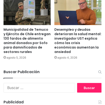
”
n
c
e
o
c
n
e
p
r
a
d
Municipalidad de Temuco
Desempleo y deudas
r
e
y Ejército de Chile entregan
deterioran la salud mental:
l
T
130 fardos de alimento
investigador UST explica
a
animal donados por Sofo
cómo las crisis
e
m
para damnificados de
económicas aumentan la
m
sectores rurales
ansiedad
e
u
n
c
agosto 5, 2026
agosto 4, 2026
t
o
a
r
Buscar Publicación
i
o
B
s
u
d
s
e
c
o
Publicidad