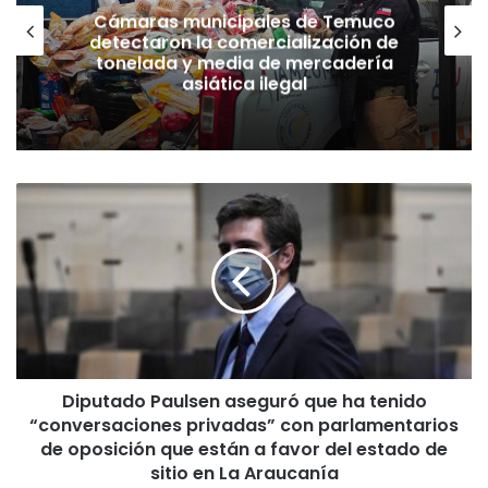
Cámaras municipales de Temuco
detectaron la comercialización de
tonelada y media de mercadería
asiática ilegal
D
i
p
u
t
a
d
o
P
Diputado Paulsen aseguró que ha tenido
a
“conversaciones privadas” con parlamentarios
u
l
de oposición que están a favor del estado de
s
sitio en La Araucanía