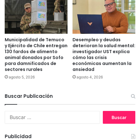
l
a
d
o
s
,
e
Municipalidad de Temuco
Desempleo y deudas
n
y Ejército de Chile entregan
deterioran la salud mental:
t
130 fardos de alimento
investigador UST explica
animal donados por Sofo
cómo las crisis
o
para damnificados de
económicas aumentan la
m
sectores rurales
ansiedad
a
o
agosto 5, 2026
agosto 4, 2026
a
m
Buscar Publicación
e
n
a
B
z
u
a
s
d
c
Publicidad
o