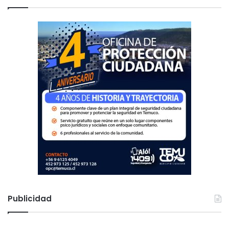
a
s
r
:
Publicidad