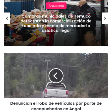
Araucanía
Cámaras municipales de Temuco
detectaron la comercialización de
tonelada y media de mercadería
asiática ilegal
D
e
n
u
n
c
i
a
n
Denuncian el robo de vehículos por parte de
e
encapuchados en Angol
l