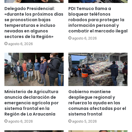
a
e
n
Delegado Presidencial:
PDI Temuco llama a
d
t
«durante los próximos días
bloquear teléfonos
e
i
se pronostican bajas
robados para proteger la
e
temperaturas e incluso
información personal y
d
nevadas en algunos
combatir el mercado ilegal
n
a
sectores de la Región»
c
d
agosto 6, 2026
a
d
agosto 6, 2026
p
e
u
p
c
r
h
e
a
d
d
i
o
o
Ministerio de Agricultura
Gobierno mantiene
s
s
anuncia declaración de
despliegue regional y
e
r
emergencia agrícola por
refuerza la ayuda en las
n
e
sistema frontal en la
comunas afectadas por el
A
c
Región de La Araucanía
sistema frontal
n
l
agosto 6, 2026
agosto 5, 2026
g
a
o
m