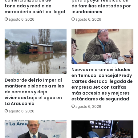
comercialización de
para apoyar reubicación
a
tonelada y media de
de familias afectadas por
j
mercadería asiática ilegal
inundaciones
r
o
r
y
agosto 6, 2026
agosto 6, 2026
u
a
g
s
a
y
s
d
,
i
s
n
e
e
Nuevas micromovilidades
g
r
en Temuco: concejal Fredy
ú
o
Desborde del río Imperial
Cartes destaca llegada de
n
d
mantiene aisladas a miles
empresa Jet con tarifas
e
e
de personas y deja
más accesibles y mejores
s
s
viviendas bajo el agua en
estándares de seguridad
t
d
La Araucanía
agosto 6, 2026
u
e
agosto 6, 2026
d
l
i
o
o
c
a