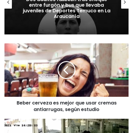
entre furgón y bus que llevaba
juveniles de Deportes Temuco en La
Araucanía
B
e
b
e
r
c
e
r
v
Beber cerveza es mejor que usar cremas
e
antiarrugas, según estudio
z
a
e
R
s
o