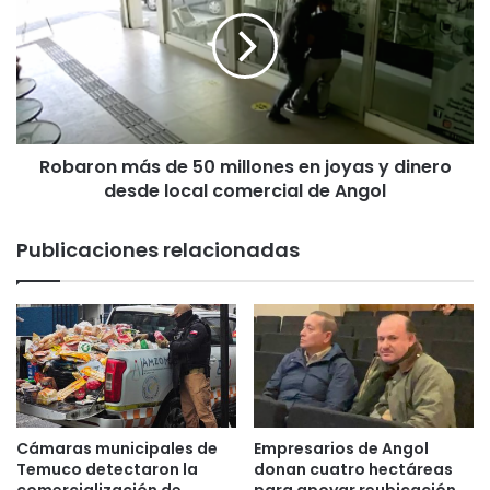
m
b
e
a
j
r
o
o
r
n
q
m
u
á
e
Robaron más de 50 millones en joyas y dinero
s
u
desde local comercial de Angol
d
s
e
a
5
Publicaciones relacionadas
r
0
c
m
r
i
e
l
m
l
a
o
s
n
a
e
n
s
Cámaras municipales de
Empresarios de Angol
t
e
Temuco detectaron la
donan cuatro hectáreas
i
n