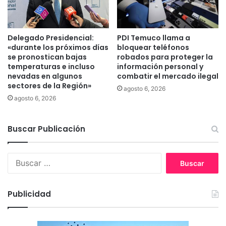
l
c
o
Delegado Presidencial:
PDI Temuco llama a
m
«durante los próximos días
bloquear teléfonos
e
se pronostican bajas
robados para proteger la
r
temperaturas e incluso
información personal y
c
nevadas en algunos
combatir el mercado ilegal
i
sectores de la Región»
agosto 6, 2026
a
agosto 6, 2026
l
d
e
Buscar Publicación
A
n
g
B
o
u
l
s
c
Publicidad
a
r
: