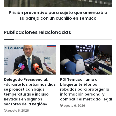
s
p
e
r
t
Prisión preventiva para sujeto que amenazó a
e
o
su pareja con un cuchillo en Temuco
v
m
e
a
n
Publicaciones relacionadas
n
t
f
i
u
v
n
a
d
p
o
a
e
r
n
a
N
s
Delegado Presidencial:
PDI Temuco llama a
u
u
«durante los próximos días
bloquear teléfonos
e
j
se pronostican bajas
robados para proteger la
v
temperaturas e incluso
información personal y
e
nevadas en algunos
combatir el mercado ilegal
a
t
sectores de la Región»
I
o
agosto 6, 2026
m
q
agosto 6, 2026
p
u