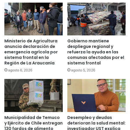
e
e
r
a
i
m
a
e
l
n
a
Ministerio de Agricultura
Gobierno mantiene
z
anuncia declaración de
despliegue regional y
ó
emergencia agrícola por
refuerza la ayuda en las
a
sistema frontal en la
comunas afectadas por el
s
Región de La Araucanía
sistema frontal
u
agosto 6, 2026
agosto 5, 2026
p
a
r
e
j
a
c
o
Municipalidad de Temuco
Desempleo y deudas
n
y Ejército de Chile entregan
deterioran la salud mental:
u
130 fardos de alimento
investigador UST explica