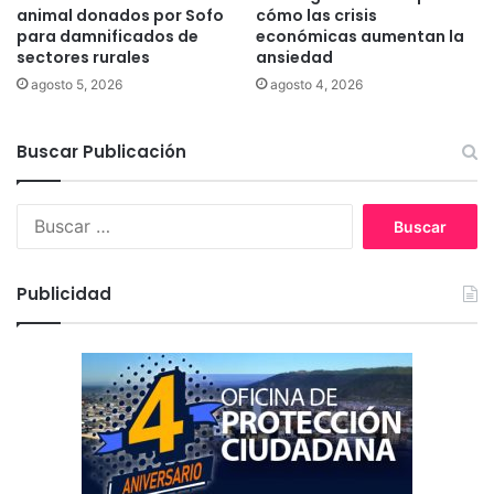
animal donados por Sofo
cómo las crisis
n
para damnificados de
económicas aumentan la
c
sectores rurales
ansiedad
u
c
agosto 5, 2026
agosto 4, 2026
h
i
Buscar Publicación
l
l
o
B
e
u
n
s
T
c
Publicidad
e
a
m
r
u
:
c
o