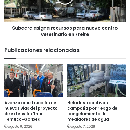
e
r
e
e
m
a
p
s
o
Subdere asigna recursos para nuevo centro
i
d
veterinario en Freire
g
e
n
r
a
Publicaciones relacionadas
a
r
m
e
i
c
e
u
n
r
t
s
o
o
c
s
l
p
Avanza construcción de
Heladas: reactivan
i
a
nuevas vías del proyecto
campaña por riesgo de
m
r
de extensión Tren
congelamiento de
á
Temuco-Gorbea
medidores de agua
a
t
n
agosto 9, 2026
agosto 7, 2026