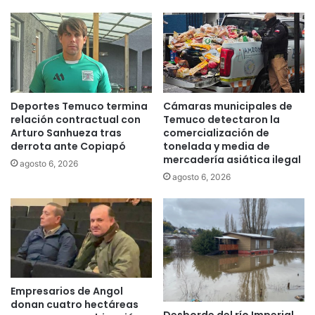
i
u
c
e
o
v
s
o
e
c
d
e
e
n
s
Deportes Temuco termina
Cámaras municipales de
t
relación contractual con
Temuco detectaron la
a
r
Arturo Sanhueza tras
comercialización de
r
o
derrota ante Copiapó
tonelada y media de
r
v
mercadería asiática ilegal
o
agosto 6, 2026
e
agosto 6, 2026
l
t
l
e
ó
r
c
i
o
n
n
a
é
r
x
i
Empresarios de Angol
i
o
donan cuatro hectáreas
t
e