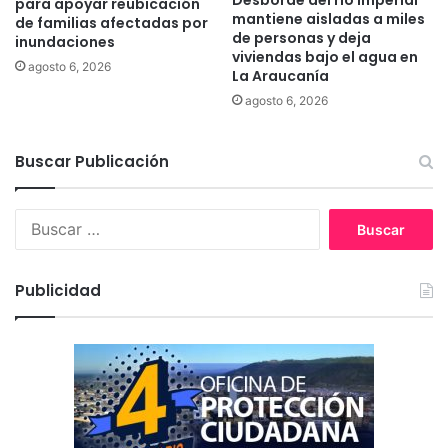
Desborde del río Imperial
para apoyar reubicación
o
mantiene aisladas a miles
n
de familias afectadas por
e
de personas y deja
F
inundaciones
viviendas bajo el agua en
n
r
agosto 6, 2026
La Araucanía
L
e
a
agosto 6, 2026
i
A
r
r
e
Buscar Publicación
a
u
c
B
a
u
n
s
í
c
a
Publicidad
a
r
: