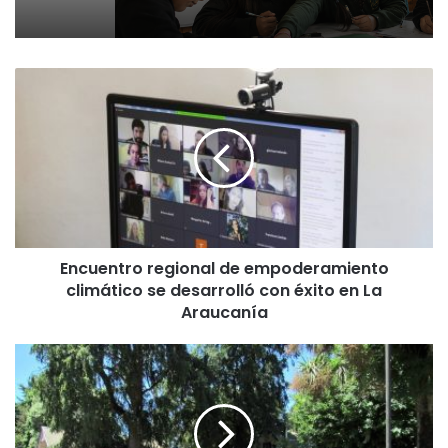
E
n
c
u
e
n
t
r
o
Encuentro regional de empoderamiento
r
climático se desarrolló con éxito en La
e
g
Araucanía
i
o
S
n
u
a
b
l
d
d
e