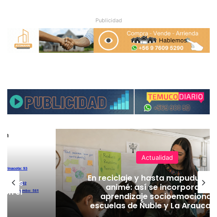
Publicidad
Actualidad
En reciclaje y hasta mapudungú
on más
animé: así se incorpora el
 en el
aprendizaje socioemocional
escuelas de Ñuble y La Araucan