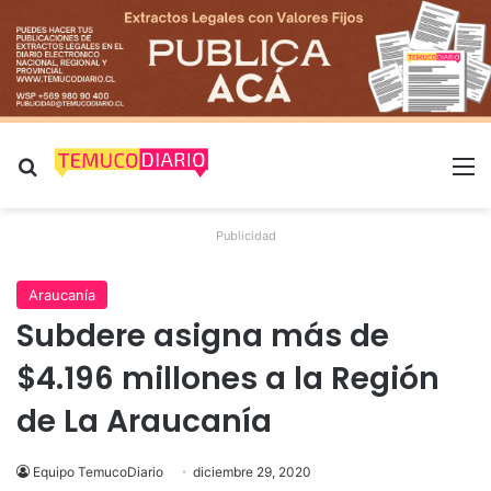
Buscar por
M
Publicidad
Araucanía
Subdere asigna más de
$4.196 millones a la Región
de La Araucanía
Equipo TemucoDiario
diciembre 29, 2020