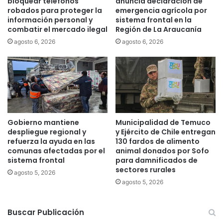
bloquear teléfonos
anuncia declaración de
c
u
robados para proteger la
emergencia agrícola por
e
e
información personal y
sistema frontal en la
n
g
combatir el mercado ilegal
Región de La Araucanía
d
o
agosto 6, 2026
agosto 6, 2026
i
s
o
a
s
r
f
t
o
i
r
f
e
i
s
c
Gobierno mantiene
Municipalidad de Temuco
t
i
despliegue regional y
y Ejército de Chile entregan
a
a
refuerza la ayuda en las
130 fardos de alimento
l
l
comunas afectadas por el
animal donados por Sofo
e
sistema frontal
para damnificados de
e
sectores rurales
s
s
agosto 5, 2026
e
e
agosto 5, 2026
n
n
e
s
s
Buscar Publicación
e
t
r