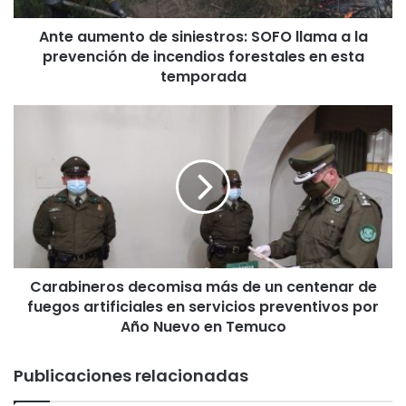
n
Ante aumento de siniestros: SOFO llama a la
t
prevención de incendios forestales en esta
o
d
temporada
e
s
C
i
a
n
r
i
a
e
b
s
i
t
n
r
e
o
r
s
Carabineros decomisa más de un centenar de
o
:
fuegos artificiales en servicios preventivos por
s
S
d
Año Nuevo en Temuco
O
e
F
c
Publicaciones relacionadas
O
o
l
m