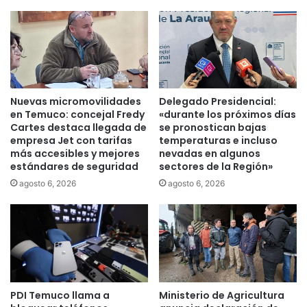
l
i
a
s
m
a
a
m
a
á
l
s
a
d
Nuevas micromovilidades
Delegado Presidencial:
p
e
en Temuco: concejal Fredy
«durante los próximos días
r
u
Cartes destaca llegada de
se pronostican bajas
e
n
empresa Jet con tarifas
temperaturas e incluso
v
más accesibles y mejores
nevadas en algunos
c
estándares de seguridad
sectores de la Región»
e
e
n
n
agosto 6, 2026
agosto 6, 2026
c
t
i
e
ó
n
n
a
d
r
e
d
i
e
PDI Temuco llama a
Ministerio de Agricultura
n
f