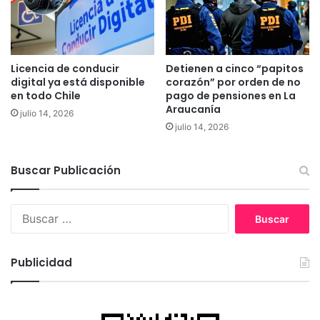
o
e
d
n
e
d
T
e
e
e
Licencia de conducir
Detienen a cinco “papitos
m
n
digital ya está disponible
corazón” por orden de no
u
l
en todo Chile
pago de pensiones en La
c
Araucanía
a
julio 14, 2026
o
p
julio 14, 2026
r
e
v
Buscar Publicación
i
o
B
a
u
l
s
E
c
c
Publicidad
a
l
r
i
:
p
s