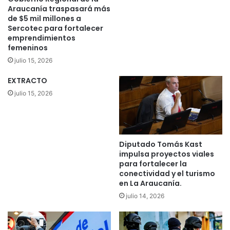
o
t
Araucanía traspasará más
P
r
de $5 mil millones a
e
Sercotec para fortalecer
e
emprendimientos
n
l
femeninos
i
l
t
a
julio 15, 2026
e
s
EXTRACTO
n
g
c
e
julio 15, 2026
i
m
a
í
r
n
i
i
Diputado Tomás Kast
o
d
impulsa proyectos viales
F
a
para fortalecer la
e
s
conectividad y el turismo
m
s
en La Araucanía.
e
o
julio 14, 2026
n
r
i
p
n
r