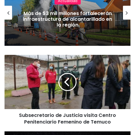
Actualidad
Más de $3 mil millones fortalecerán
infraestructura de alcantarillado en
la región
S
u
b
s
e
c
r
e
t
Subsecretario de Justicia visita Centro
a
Penitenciario Femenino de Temuco
r
i
o
L