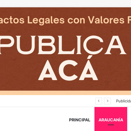
Deportes Temuco termina relación contractual con Arturo Sanhueza tras derrota ante Copiapó
Publicid
PRINCIPAL
ARAUCANÍA