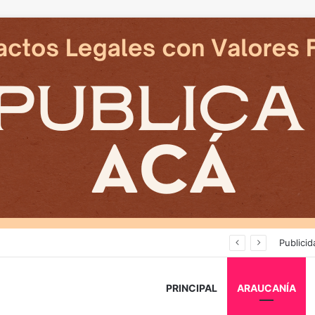
Avanza construcción de nuevas vías del proyecto de extensión Tren Temuco-Gorbea
Publicid
PRINCIPAL
ARAUCANÍA