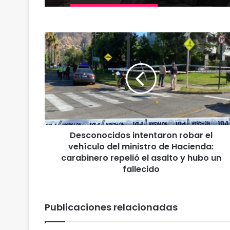
D
e
s
c
o
n
o
c
i
Desconocidos intentaron robar el
d
vehículo del ministro de Hacienda:
o
s
carabinero repelió el asalto y hubo un
i
fallecido
n
t
e
Publicaciones relacionadas
n
t