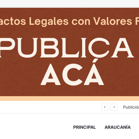
Deportes Temuco termina relación contractual con Arturo Sanhueza tras derrota ante Copiapó
Publicid
PRINCIPAL
ARAUCANÍA