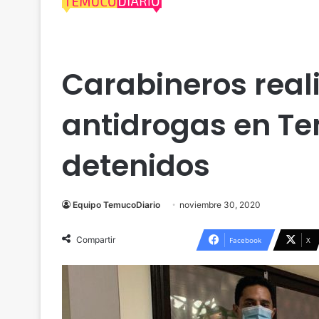
Temuco
Carabineros real
antidrogas en Te
detenidos
Equipo TemucoDiario
noviembre 30, 2020
Compartir
Facebook
X