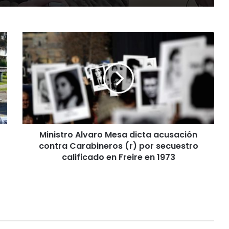
M
i
n
i
s
t
r
o
A
Ministro Alvaro Mesa dicta acusación
l
contra Carabineros (r) por secuestro
v
a
calificado en Freire en 1973
r
o
M
e
s
a