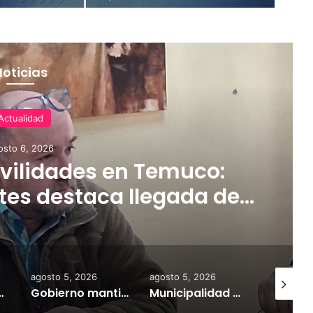
Noticias
Actualidad
osto 6, 2026
ilidades en Temuco:
tes destaca llegada de
rifas más accesibles y
dares de seguridad
agosto 5, 2026
agosto 5, 2026
agosto 7,
a información personal y combatir el mercado ilegal
Gobierno mantiene despliegue regional y refuerza la ayuda en las comunas afectadas por el sistema frontal
Municipalidad de Temuco y Ejército de Chile entregan 130 fardos de alimento animal donados por Sofo para damnificados de sectores rurales