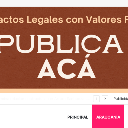
Cámaras municipales de Temuco detectaron la comercialización de tonelada y media de mercadería asiática ilegal
Publicid
PRINCIPAL
ARAUCANÍA