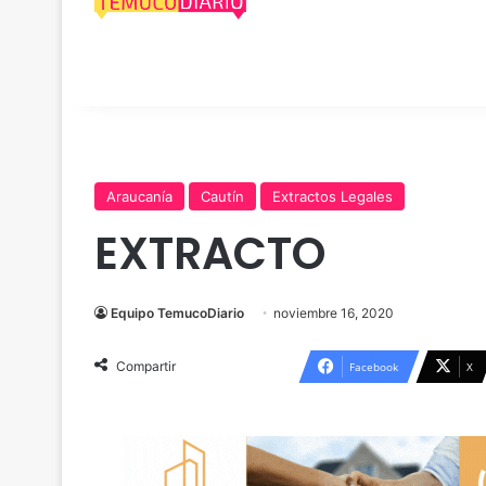
Araucanía
Cautín
Extractos Legales
EXTRACTO
Equipo TemucoDiario
noviembre 16, 2020
Compartir
Facebook
X