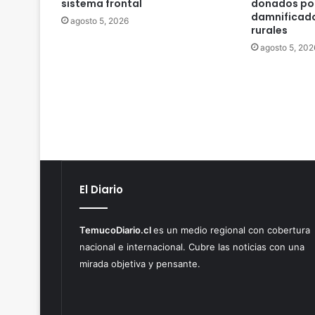
sistema frontal
donados por
damnificado
agosto 5, 2026
rurales
agosto 5, 202
El Diario
TemucoDiario.cl
es un medio regional con cobertura
nacional e internacional. Cubre las noticias con una
mirada objetiva y pensante.