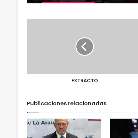
E
X
T
R
A
C
T
O
EXTRACTO
Publicaciones relacionadas