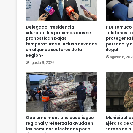
Delegado Presidencial:
PDI Temuco 
«durante los próximos días se
teléfonos r
pronostican bajas
proteger la
temperaturas e incluso nevadas
personal y 
en algunos sectores de la
ilegal
Región»
agosto 6, 202
agosto 6, 2026
Gobierno mantiene despliegue
Municipalid
regional y refuerza la ayuda en
Ejército de 
las comunas afectadas por el
fardos de a