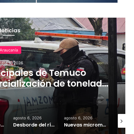
Noticias
Araucanía
osto 6, 2026
cipales de Temuco
cialización de tonelada
dería asiática ilegal
agosto 6, 2026
agosto 6, 2026
agosto 6,
Empresarios de Angol donan cuatro hectáreas para apoyar reubicación de familias afectadas por inundaciones
Desborde del río Imperial mantiene aisladas a miles de personas y deja viviendas bajo el agua en La Araucanía
Nuevas micromovilidades en Temuco: concejal Fredy Cartes destaca llegada de empresa Jet con tarifas más accesibles y mejores estándares de seguridad