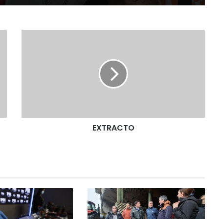
E
X
T
R
A
C
T
O
EXTRACTO