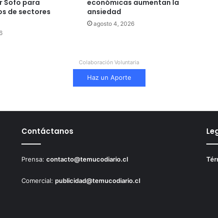
 Sofo para
económicas aumentan la
s de sectores
ansiedad
agosto 4, 2026
6
Colaboración Voluntaria
Haz un Aporte
Contáctanos
Le
Prensa:
contacto@temucodiario.cl
Tér
Comercial:
publicidad@temucodiario.cl