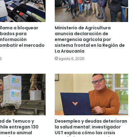
llama a bloquear
Ministerio de Agricultura
obados para
anuncia declaración de
 información
emergencia agrícola por
combatir el mercado
sistema frontal en la Región de
La Araucanía
6
agosto 6, 2026
ad de Temuco y
Desempleo y deudas deterioran
Chile entregan 130
la salud mental: investigador
limento animal
UST explica cómo las crisis