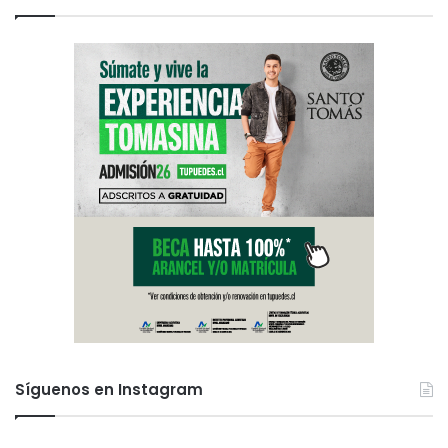
s
d
e
p
e
s
o
s
Síguenos en Instagram