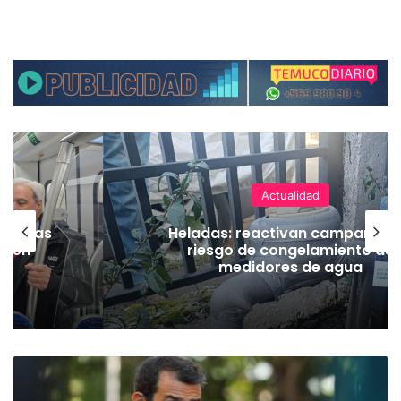
Actualidad
as vías
Heladas: reactivan campaña p
Tren
riesgo de congelamiento de
medidores de agua
M
i