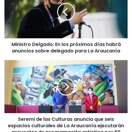
n
i
s
t
r
o
D
Ministro Delgado: En los próximos días habrá
e
anuncios sobre delegado para La Araucanía
l
g
a
S
d
e
o
r
:
e
E
m
n
i
l
d
o
e
s
l
p
Seremi de las Culturas anuncia que seis
a
r
espacios culturales de La Araucanía ejecutarán
s
ó
C