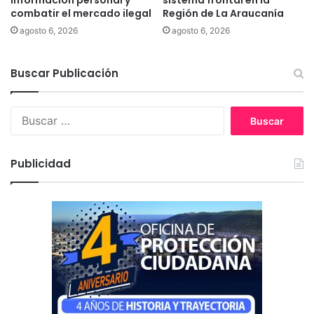
r
a
combatir el mercado ilegal
Región de La Araucanía
a
A
agosto 6, 2026
agosto 6, 2026
u
r
c
a
a
u
Buscar Publicación
n
c
í
a
a
n
B
í
u
a
s
e
c
Publicidad
j
a
e
r
c
:
u
t
a
r
á
n
p
r