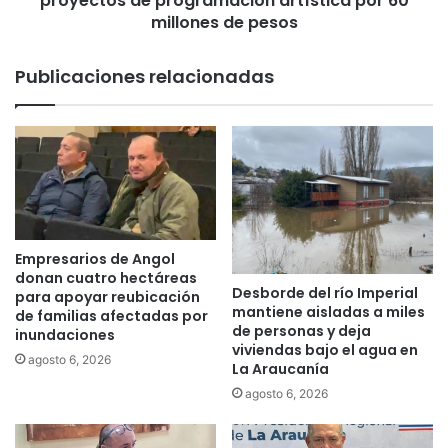
proyectos de programación artística por 60
x
u
millones de pesos
i
l
m
t
Publicaciones relacionadas
o
u
s
r
d
a
í
s
a
a
s
n
h
u
a
n
b
c
Empresarios de Angol
r
i
donan cuatro hectáreas
á
Desborde del río Imperial
a
para apoyar reubicación
mantiene aisladas a miles
a
q
de familias afectadas por
de personas y deja
n
inundaciones
u
viviendas bajo el agua en
u
e
agosto 6, 2026
La Araucanía
n
s
agosto 6, 2026
c
e
i
i
o
s