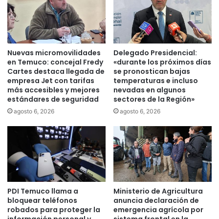
s
e
s
s
o
p
b
a
r
c
Nuevas micromovilidades
Delegado Presidencial:
e
i
en Temuco: concejal Fredy
«durante los próximos días
d
o
Cartes destaca llegada de
se pronostican bajas
e
s
empresa Jet con tarifas
temperaturas e incluso
l
c
más accesibles y mejores
nevadas en algunos
e
u
estándares de seguridad
sectores de la Región»
g
l
agosto 6, 2026
agosto 6, 2026
a
t
d
u
o
r
p
a
a
l
r
e
a
s
L
PDI Temuco llama a
Ministerio de Agricultura
d
bloquear teléfonos
anuncia declaración de
a
e
robados para proteger la
emergencia agrícola por
A
L
información personal y
sistema frontal en la