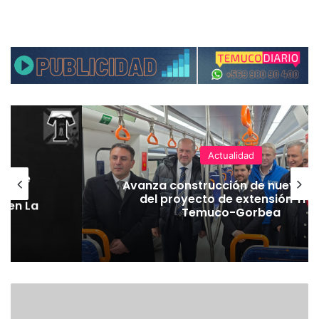
Actualidad
hoque
Avanza construcción de nuevas 
vaba
del proyecto de extensión Tre
o en La
Temuco-Gorbea
E
X