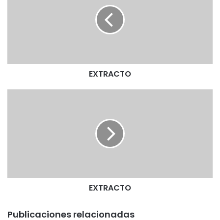
T
R
A
C
T
O
EXTRACTO
E
X
T
R
A
C
T
O
EXTRACTO
Publicaciones relacionadas