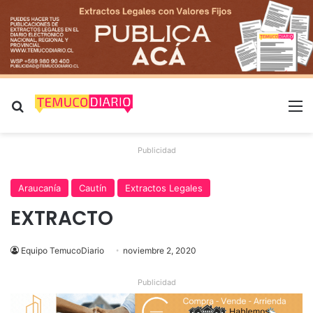
Buscar por
M
Publicidad
Araucanía
Cautín
Extractos Legales
EXTRACTO
Equipo TemucoDiario
noviembre 2, 2020
Publicidad