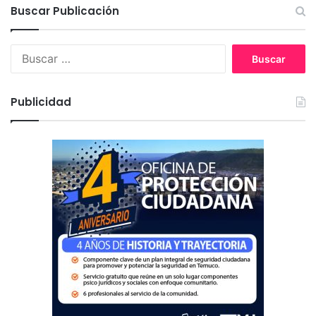
Buscar Publicación
B
u
s
c
Publicidad
a
r
: