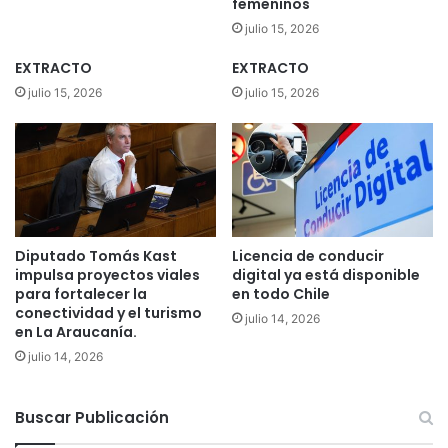
femeninos
p
u
julio 15, 2026
e
EXTRACTO
EXTRACTO
d
e
julio 15, 2026
julio 15, 2026
q
u
e
d
a
r
e
Diputado Tomás Kast
Licencia de conducir
n
impulsa proyectos viales
digital ya está disponible
v
para fortalecer la
en todo Chile
a
conectividad y el turismo
julio 14, 2026
n
en La Araucanía.
o
julio 14, 2026
"
Buscar Publicación