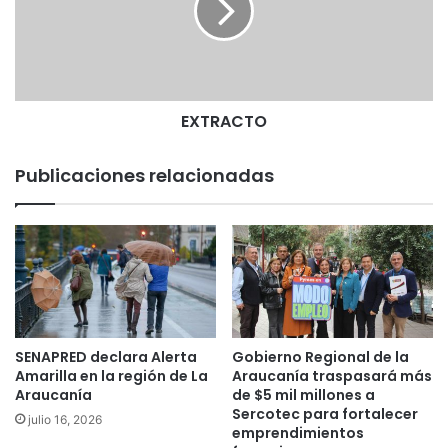
c
A
a
C
b
T
o
O
e
n
EXTRACTO
L
a
Publicaciones relacionadas
A
r
a
u
c
a
n
í
a
SENAPRED declara Alerta
Gobierno Regional de la
:
Amarilla en la región de La
Araucanía traspasará más
"
Araucanía
de $5 mil millones a
N
Sercotec para fortalecer
julio 16, 2026
emprendimientos
o