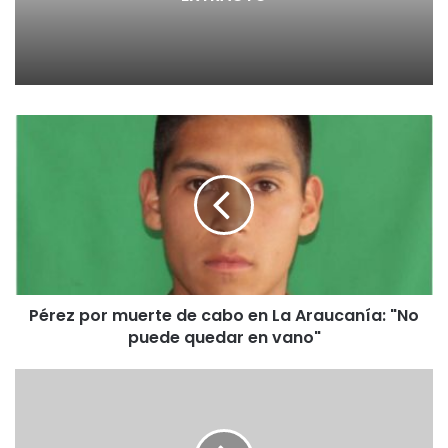
P
é
r
e
z
p
o
r
m
Pérez por muerte de cabo en La Araucanía: "No
u
puede quedar en vano"
e
r
t
E
e
X
d
T
e
R