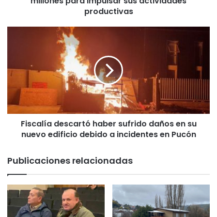
millones para impulsar sus actividades
:
productivas
P
e
F
s
i
c
s
a
c
d
a
o
l
r
í
e
a
s
d
d
Fiscalía descartó haber sufrido daños en su
e
e
nuevo edificio debido a incidentes en Pucón
s
A
c
r
a
Publicaciones relacionadas
a
r
u
t
c
ó
a
h
n
a
í
b