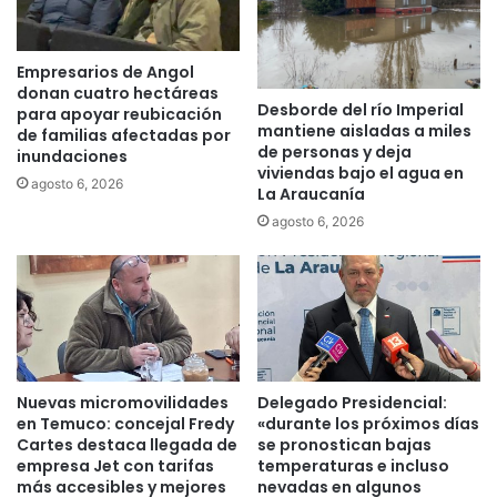
a
e
s
r
e
s
Empresarios de Angol
a
u
donan cuatro hectáreas
d
Desborde del río Imperial
f
para apoyar reubicación
mantiene aisladas a miles
j
de familias afectadas por
r
de personas y deja
u
inundaciones
i
viviendas bajo el agua en
d
d
agosto 6, 2026
La Araucanía
i
o
agosto 6, 2026
c
d
a
a
n
ñ
2
o
6
s
p
e
r
n
o
s
Nuevas micromovilidades
Delegado Presidencial:
y
u
en Temuco: concejal Fredy
«durante los próximos días
e
n
Cartes destaca llegada de
se pronostican bajas
c
u
empresa Jet con tarifas
temperaturas e incluso
t
e
más accesibles y mejores
nevadas en algunos