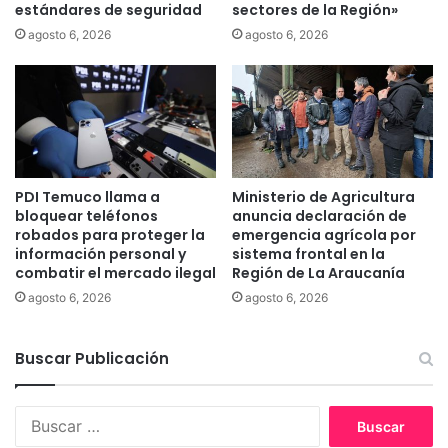
o
estándares de seguridad
sectores de la Región»
v
s
o
agosto 6, 2026
agosto 6, 2026
p
e
o
d
r
i
m
f
á
i
s
c
d
i
e
PDI Temuco llama a
Ministerio de Agricultura
o
bloquear teléfonos
anuncia declaración de
$
d
robados para proteger la
emergencia agrícola por
4
e
información personal y
sistema frontal en la
0
b
combatir el mercado ilegal
Región de La Araucanía
0
i
agosto 6, 2026
agosto 6, 2026
m
d
i
o
l
a
Buscar Publicación
l
i
o
n
n
c
B
e
i
u
s