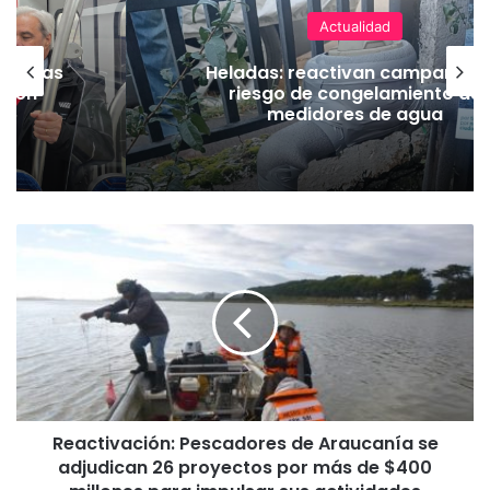
Actualidad
as vías
Heladas: reactivan campaña p
Tren
riesgo de congelamiento de
medidores de agua
R
e
a
c
t
i
v
a
c
Reactivación: Pescadores de Araucanía se
i
adjudican 26 proyectos por más de $400
ó
n