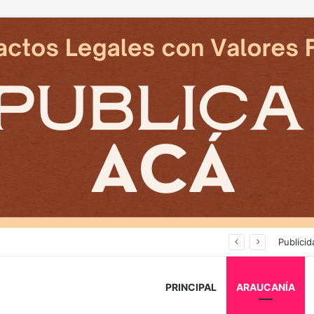
Deportes Temuco termina relación contractual con Arturo Sanhueza tras derrota ante Copiapó
Publicid
PRINCIPAL
ARAUCANÍA