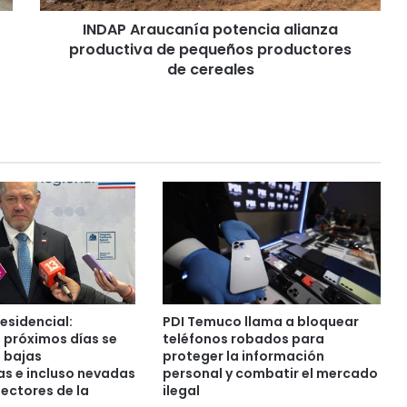
u
INDAP Araucanía potencia alianza
c
productiva de pequeños productores
a
n
de cereales
í
a
p
o
t
e
n
c
i
a
a
l
i
esidencial:
PDI Temuco llama a bloquear
a
s próximos días se
teléfonos robados para
n
 bajas
proteger la información
z
s e incluso nevadas
personal y combatir el mercado
ectores de la
ilegal
a