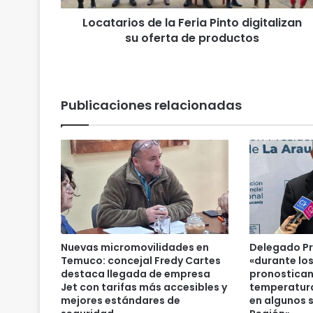
o
Locatarios de la Feria Pinto digitalizan
s
su oferta de productos
d
e
l
a
F
Publicaciones relacionadas
e
r
i
a
P
i
n
t
o
d
Nuevas micromovilidades en
Delegado Pr
i
Temuco: concejal Fredy Cartes
«durante lo
g
destaca llegada de empresa
pronostican
i
Jet con tarifas más accesibles y
temperatura
mejores estándares de
en algunos s
t