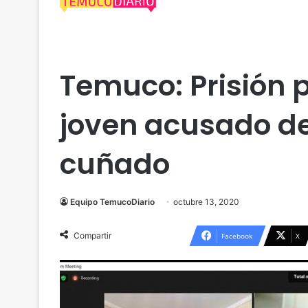
Araucanía
Temuco
Temuco: Prisión 
joven acusado de
cuñado
Equipo TemucoDiario
octubre 13, 2020
Compartir
Facebook
X