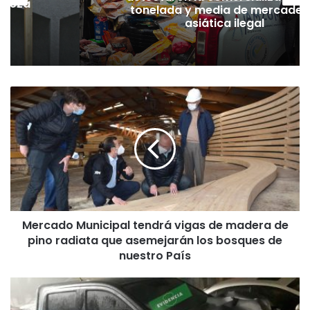
hueza
tonelada y media de mercader
pó
asiática ilegal
M
e
r
c
a
d
o
M
u
Mercado Municipal tendrá vigas de madera de
n
pino radiata que asemejarán los bosques de
i
c
nuestro País
i
p
C
a
a