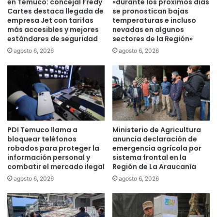
en Temuco: concejal Fredy
«durante los próximos días
p
e
Cartes destaca llegada de
se pronostican bajas
i
n
empresa Jet con tarifas
temperaturas e incluso
n
más accesibles y mejores
nevadas en algunos
a
estándares de seguridad
sectores de la Región»
o
c
r
o
agosto 6, 2026
agosto 6, 2026
a
n
d
d
i
u
a
c
t
t
a
o
q
r
PDI Temuco llama a
Ministerio de Agricultura
u
q
bloquear teléfonos
anuncia declaración de
e
u
robados para proteger la
emergencia agrícola por
a
e
información personal y
sistema frontal en la
s
a
combatir el mercado ilegal
Región de La Araucanía
e
t
agosto 6, 2026
agosto 6, 2026
m
r
e
o
j
p
a
e