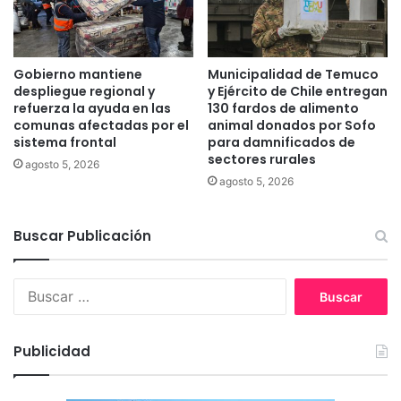
r
l
á
l
n
ó
l
y
Gobierno mantiene
Municipalidad de Temuco
o
c
despliegue regional y
y Ejército de Chile entregan
s
a
refuerza la ayuda en las
130 fardos de alimento
b
u
comunas afectadas por el
animal donados por Sofo
o
sistema frontal
para damnificados de
s
sectores rurales
s
ó
agosto 5, 2026
q
l
agosto 5, 2026
u
a
e
m
s
Buscar Publicación
u
d
e
e
r
B
n
t
u
u
e
s
e
a
c
s
v
Publicidad
a
t
e
r
r
c
: