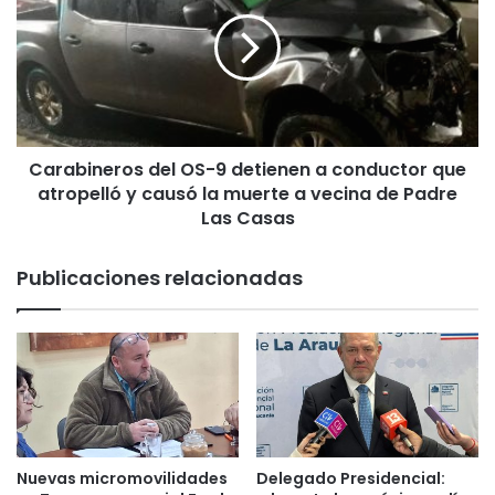
l
r
t
a
e
b
n
i
d
n
r
e
á
r
v
Carabineros del OS-9 detienen a conductor que
o
i
atropelló y causó la muerte a vecina de Padre
s
g
d
Las Casas
a
e
s
l
Publicaciones relacionadas
d
O
e
S
m
-
a
9
d
d
e
e
r
t
a
i
d
e
Nuevas micromovilidades
Delegado Presidencial:
e
n