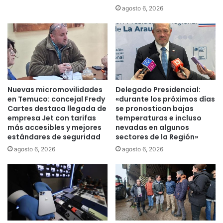
e
agosto 6, 2026
l
a
s
p
a
s
a
d
Nuevas micromovilidades
Delegado Presidencial:
a
en Temuco: concejal Fredy
«durante los próximos días
s
Cartes destaca llegada de
se pronostican bajas
u
empresa Jet con tarifas
temperaturas e incluso
r
más accesibles y mejores
nevadas en algunos
estándares de seguridad
sectores de la Región»
b
a
agosto 6, 2026
agosto 6, 2026
n
a
s
d
e
l
a