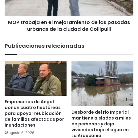
t
b
í
a
n
j
MOP trabaja en el mejoramiento de las pasadas
r
a
e
urbanas de la ciudad de Collipulli
e
t
n
o
e
Publicaciones relacionadas
m
l
a
m
s
e
u
j
s
o
o
r
b
a
r
m
a
i
Empresarios de Angol
s
e
donan cuatro hectáreas
Desborde del río Imperial
n
para apoyar reubicación
mantiene aisladas a miles
de familias afectadas por
t
de personas y deja
inundaciones
o
viviendas bajo el agua en
d
agosto 6, 2026
La Araucanía