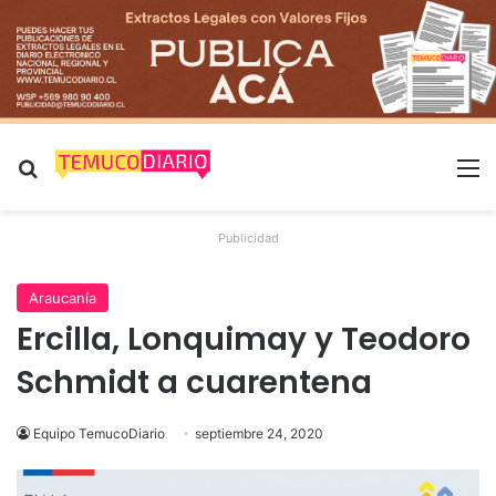
Buscar por
M
Publicidad
Araucanía
Ercilla, Lonquimay y Teodoro
Schmidt a cuarentena
Equipo TemucoDiario
septiembre 24, 2020