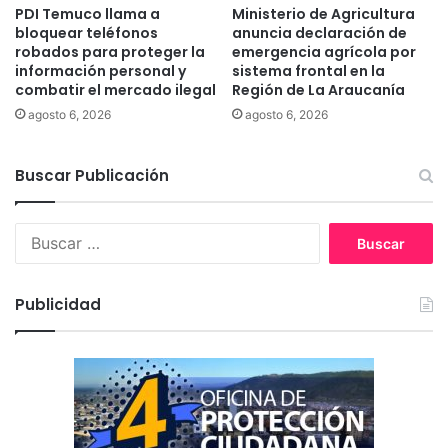
PDI Temuco llama a
Ministerio de Agricultura
c
bloquear teléfonos
anuncia declaración de
i
robados para proteger la
emergencia agrícola por
u
información personal y
sistema frontal en la
d
combatir el mercado ilegal
Región de La Araucanía
a
agosto 6, 2026
agosto 6, 2026
d
d
e
Buscar Publicación
C
o
l
B
l
u
i
s
p
c
Publicidad
u
a
l
r
l
:
i