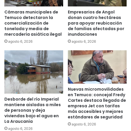
i
d
d
a
Cámaras municipales de
Empresarios de Angol
a
e
Temuco detectaron la
donan cuatro hectáreas
e
t
comercialización de
para apoyar reubicación
n
a
tonelada y media de
de familias afectadas por
l
mercadería asiática ilegal
inundaciones
p
a
a
agosto 6, 2026
agosto 6, 2026
s
d
n
e
u
l
b
m
e
e
s
j
d
o
Nuevas micromovilidades
e
r
en Temuco: concejal Fredy
V
a
Desborde del río Imperial
Cartes destaca llegada de
e
m
mantiene aisladas a miles
empresa Jet con tarifas
n
i
de personas y deja
más accesibles y mejores
u
e
viviendas bajo el agua en
estándares de seguridad
s
n
La Araucanía
agosto 6, 2026
t
agosto 6, 2026