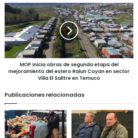
s
M
c
O
u
P
b
i
r
n
i
i
e
c
r
i
o
a
n
MOP inicia obras de segunda etapa del
o
i
mejoramiento del estero Ralun Coyan en sector
b
n
r
Villa El Salitre en Temuco
d
a
i
s
Publicaciones relacionadas
c
d
i
e
o
s
s
e
d
g
e
u
v
n