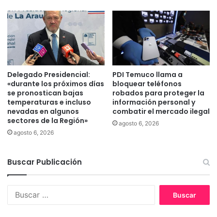
o
d
e
l
e
s
t
e
Delegado Presidencial:
PDI Temuco llama a
«durante los próximos días
bloquear teléfonos
r
se pronostican bajas
robados para proteger la
o
temperaturas e incluso
información personal y
R
nevadas en algunos
combatir el mercado ilegal
a
sectores de la Región»
agosto 6, 2026
l
agosto 6, 2026
u
n
C
Buscar Publicación
o
y
a
B
n
u
e
s
n