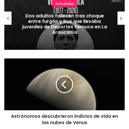
Actualidad
Dos adultos fallecen tras choque
entre furgón y bus que llevaba
juveniles de Deportes Temuco en La
Araucanía
A
s
t
r
ó
n
o
m
o
Astrónomos descubrieron indicios de vida en
s
las nubes de Venus
d
e