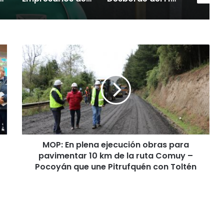
M
O
P
:
E
n
p
l
e
MOP: En plena ejecución obras para
n
pavimentar 10 km de la ruta Comuy –
a
e
Pocoyán que une Pitrufquén con Toltén
j
e
c
u
c