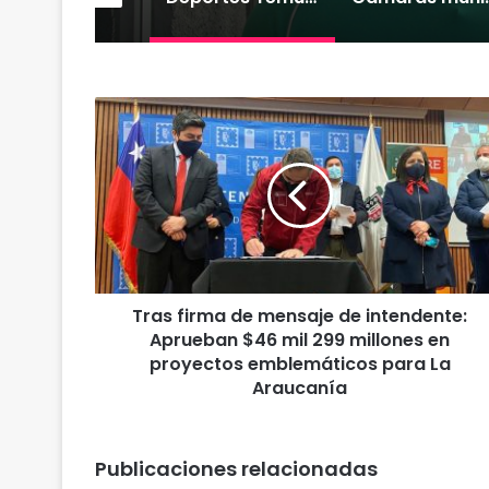
T
r
a
s
f
i
r
m
a
Tras firma de mensaje de intendente:
d
Aprueban $46 mil 299 millones en
e
m
proyectos emblemáticos para La
e
Araucanía
n
s
a
Publicaciones relacionadas
j