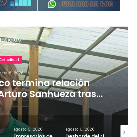
Noticias
Actualidad
osto 6, 2026
o termina relación
Arturo Sanhueza tras
ante Copiapó
agosto 6, 2026
agosto 6, 2026
agosto 7,
 la comercialización de tonelada y media de mercadería asiática ilegal
Empresarios de Angol donan cuatro hectáreas para apoyar reubicación de familias afectadas por inundaciones
Desborde del río Imperial mantiene aisladas a miles de personas y deja viviendas bajo el agua en La Araucanía