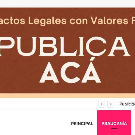
Deportes Temuco termina relación contractual con Arturo Sanhueza tras derrota ante Copiapó
Publicid
PRINCIPAL
ARAUCANÍA