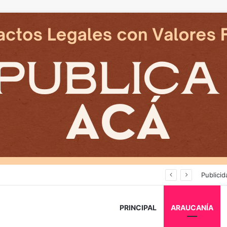
Empresarios de Angol donan cuatro hectáreas para apoyar reubicación de familias afectadas por inundaciones
Publicid
PRINCIPAL
ARAUCANÍA