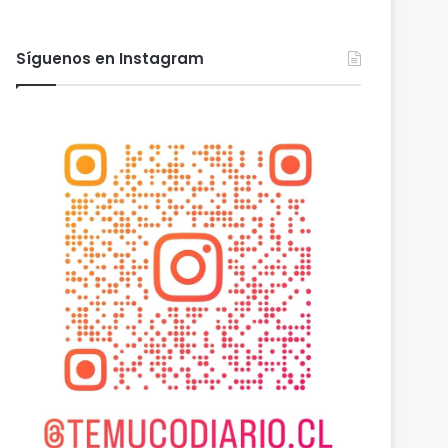
Síguenos en Instagram
Actualidad
agosto 6, 2026
Desborde del río Imper
aisladas a miles de per
viviendas bajo el agua e
 2026
agosto 6, 2026
agosto 6, 2026
Cámaras municipales de Temuco detectaron la comercialización de tonelada y media de mercadería asiática ilegal
Empresarios de Angol donan cuatro hectáreas para apoyar reubicación de familias afectadas por inundaciones
Desborde del río Imperial mantiene aisladas a miles de personas y deja viviendas bajo el agua en La Araucanía