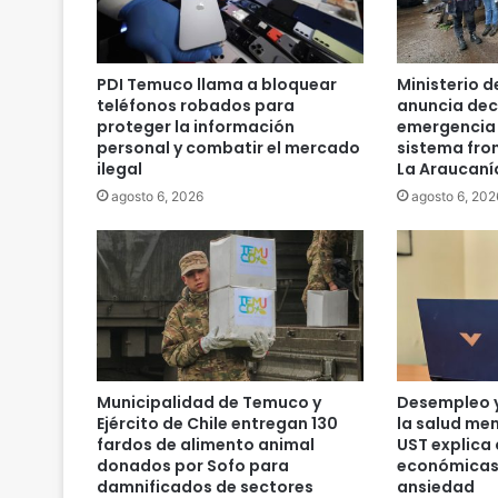
n
t
e
"
PDI Temuco llama a bloquear
Ministerio d
:
teléfonos robados para
anuncia dec
G
proteger la información
emergencia 
o
personal y combatir el mercado
sistema fron
ilegal
La Araucaní
b
i
agosto 6, 2026
agosto 6, 202
e
r
n
o
a
n
u
n
Municipalidad de Temuco y
Desempleo y
c
Ejército de Chile entregan 130
la salud men
i
fardos de alimento animal
UST explica 
a
donados por Sofo para
económicas
c
damnificados de sectores
ansiedad
o