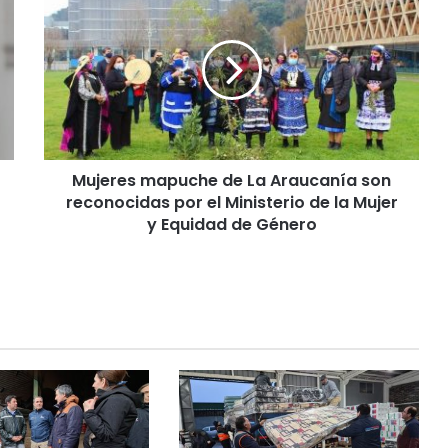
u
j
e
r
e
s
m
a
Mujeres mapuche de La Araucanía son
p
reconocidas por el Ministerio de la Mujer
u
c
y Equidad de Género
h
e
d
e
L
a
A
r
a
u