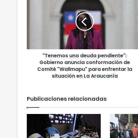
T
e
n
e
m
o
s
u
"Tenemos una deuda pendiente":
n
Gobierno anuncia conformación de
a
d
Comité "Wallmapu" para enfrentar la
e
situación en La Araucanía
u
d
a
Publicaciones relacionadas
p
e
n
d
i
e