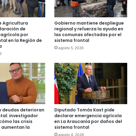
c
a
n
í
e Agricultura
Gobierno mantiene despliegue
a
laración de
regional y refuerza la ayuda en
s
agrícola por
las comunas afectadas por el
o
tal en la Región de
sistema frontal
a
n
agosto 5, 2026
r
6
e
c
o
n
o
c
i
d
 deudas deterioran
Diputado Tomás Kast pide
a
tal: investigador
declarar emergencia agrícola
s
cómo las crisis
en La Araucanía por daños del
p
 aumentan la
sistema frontal
o
agosto 4, 2026
r