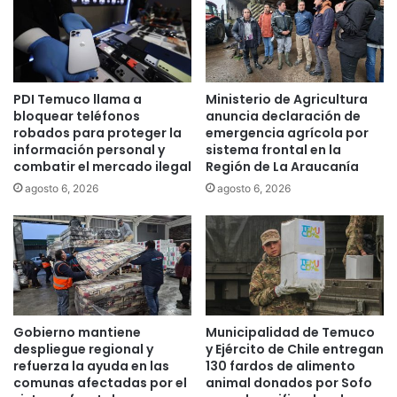
r
a
r
l
e
e
s
s
t
:
PDI Temuco llama a
Ministerio de Agricultura
o
“
bloquear teléfonos
anuncia declaración de
d
N
robados para proteger la
emergencia agrícola por
o
o
información personal y
sistema frontal en la
m
h
combatir el mercado ilegal
Región de La Araucanía
i
a
agosto 6, 2026
agosto 6, 2026
c
y
i
n
l
i
i
n
a
g
r
u
i
n
o
a
Gobierno mantiene
Municipalidad de Temuco
t
p
despliegue regional y
y Ejército de Chile entregan
o
r
refuerza la ayuda en las
130 fardos de alimento
t
e
comunas afectadas por el
animal donados por Sofo
a