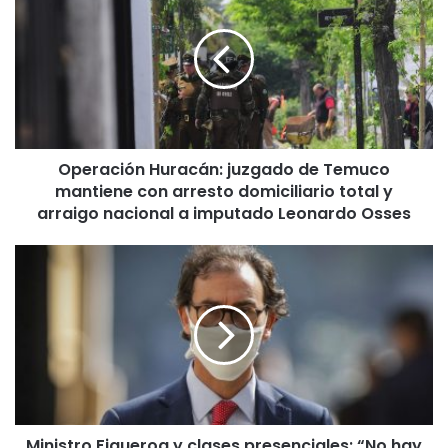
e
r
a
c
i
ó
n
Operación Huracán: juzgado de Temuco
H
mantiene con arresto domiciliario total y
u
r
arraigo nacional a imputado Leonardo Osses
a
c
M
á
i
n
n
:
i
j
s
u
t
z
r
g
o
a
F
d
Ministro Figueroa y clases presenciales: “No hay
i