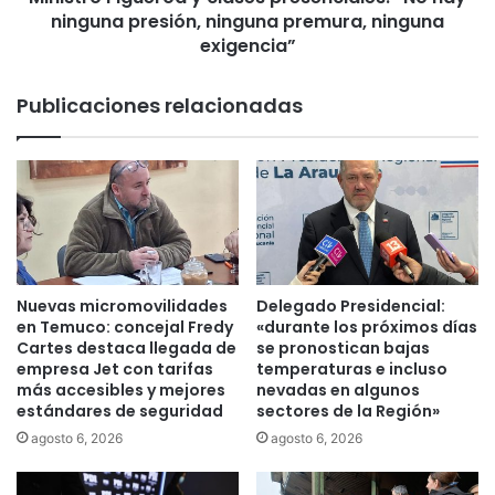
o
ninguna presión, ninguna premura, ninguna
g
d
u
exigencia”
e
e
T
r
Publicaciones relacionadas
e
o
m
a
u
y
c
c
o
l
m
a
a
s
n
e
t
s
Nuevas micromovilidades
Delegado Presidencial:
i
p
en Temuco: concejal Fredy
«durante los próximos días
e
r
Cartes destaca llegada de
se pronostican bajas
n
e
empresa Jet con tarifas
temperaturas e incluso
e
más accesibles y mejores
nevadas en algunos
s
estándares de seguridad
sectores de la Región»
c
e
o
n
agosto 6, 2026
agosto 6, 2026
n
c
a
i