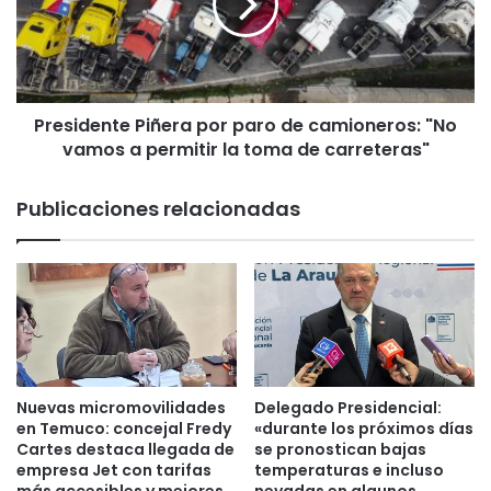
c
i
a
d
b
e
e
n
z
t
ó
Presidente Piñera por paro de camioneros: "No
e
r
vamos a permitir la toma de carreteras"
P
e
i
a
ñ
Publicaciones relacionadas
p
e
e
r
r
a
t
p
u
o
r
r
a
p
d
a
e
r
Nuevas micromovilidades
Delegado Presidencial:
p
o
en Temuco: concejal Fredy
«durante los próximos días
a
d
Cartes destaca llegada de
se pronostican bajas
r
empresa Jet con tarifas
temperaturas e incluso
e
q