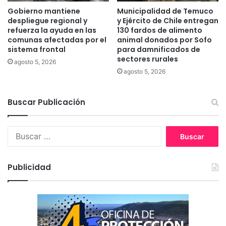
s
r
Gobierno mantiene
Municipalidad de Temuco
e
m
despliegue regional y
y Ejército de Chile entregan
n
i
refuerza la ayuda en las
130 fardos de alimento
L
comunas afectadas por el
animal donados por Sofo
t
sistema frontal
para damnificados de
a
i
sectores rurales
A
r
agosto 5, 2026
r
l
agosto 5, 2026
a
a
u
t
Buscar Publicación
c
o
a
m
n
a
B
í
d
u
a
e
s
c
c
Publicidad
a
a
r
r
r
:
e
t
e