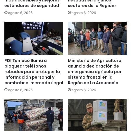
más accesibles y mejores
nevadas en algunos
c
estándares de seguridad
sectores de la Región»
u
a
e
m
agosto 6, 2026
agosto 6, 2026
s
i
y
o
r
n
e
e
s
r
e
o
r
s
PDI Temuco llama a
Ministerio de Agricultura
v
:
bloquear teléfonos
anuncia declaración de
a
"
robados para proteger la
emergencia agrícola por
s
N
información personal y
sistema frontal en la
n
o
combatir el mercado ilegal
Región de La Araucanía
a
v
agosto 6, 2026
agosto 6, 2026
c
a
i
m
o
o
n
s
a
a
l
p
e
e