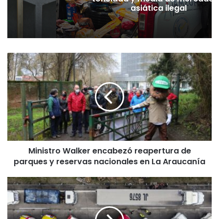
pó
asiática ilegal
M
i
n
i
s
t
r
o
W
Ministro Walker encabezó reapertura de
a
parques y reservas nacionales en La Araucanía
l
k
e
P
r
r
e
e
n
s