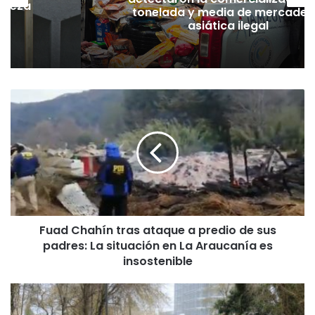
hueza
tonelada y media de mercader
pó
asiática ilegal
F
u
a
d
C
h
a
h
í
Fuad Chahín tras ataque a predio de sus
n
padres: La situación en La Araucanía es
t
r
insostenible
a
s
M
a
i