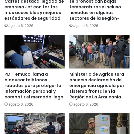
e
Cartes destaca llegada de
se pronostican bajas
s
empresa Jet con tarifas
temperaturas e incluso
a
:
más accesibles y mejores
nevadas en algunos
p
estándares de seguridad
sectores de la Región»
L
e
a
r
agosto 6, 2026
agosto 6, 2026
s
t
i
u
t
r
u
a
a
d
c
e
i
p
PDI Temuco llama a
Ministerio de Agricultura
ó
a
bloquear teléfonos
anuncia declaración de
n
r
robados para proteger la
emergencia agrícola por
e
q
información personal y
sistema frontal en la
n
u
combatir el mercado ilegal
Región de La Araucanía
L
e
agosto 6, 2026
agosto 6, 2026
a
s
A
y
r
r
a
e
u
s