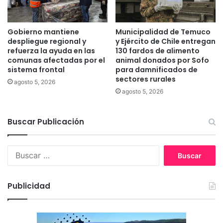
c
e
a
r
n
v
Gobierno mantiene
Municipalidad de Temuco
í
a
despliegue regional y
y Ejército de Chile entregan
a
s
refuerza la ayuda en las
130 fardos de alimento
e
comunas afectadas por el
animal donados por Sofo
n
s
sistema frontal
para damnificados de
a
sectores rurales
i
c
agosto 5, 2026
n
i
agosto 5, 2026
s
o
o
n
Buscar Publicación
s
a
t
l
e
e
B
n
s
u
i
e
s
b
n
c
l
Publicidad
L
a
e
a
r
A
:
r