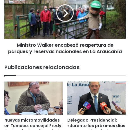
t
n
a
i
q
s
u
t
e
r
a
o
p
W
r
Ministro Walker encabezó reapertura de
a
e
parques y reservas nacionales en La Araucanía
l
d
k
i
e
Publicaciones relacionadas
o
r
d
e
e
n
s
c
u
a
s
b
p
e
a
z
d
ó
Nuevas micromovilidades
Delegado Presidencial:
r
r
en Temuco: concejal Fredy
«durante los próximos días
e