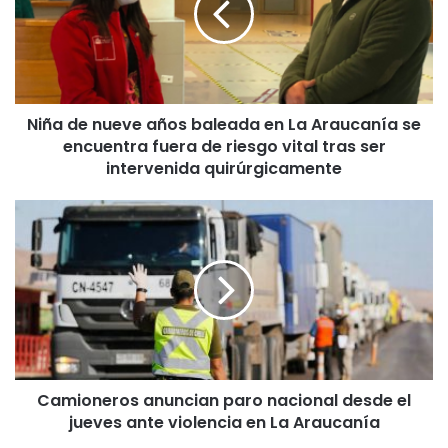
d
e
n
u
e
Niña de nueve años baleada en La Araucanía se
v
encuentra fuera de riesgo vital tras ser
e
a
intervenida quirúrgicamente
ñ
o
C
s
a
b
m
a
i
l
o
e
n
a
e
d
r
a
o
e
Camioneros anuncian paro nacional desde el
s
n
jueves ante violencia en La Araucanía
a
L
n