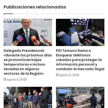
a
u
Publicaciones relacionadas
A
n
r
c
a
i
u
a
c
n
a
p
n
a
í
r
a
o
Delegado Presidencial:
PDI Temuco llama a
s
n
«durante los próximos días
bloquear teléfonos
e
a
se pronostican bajas
robados para proteger la
e
temperaturas e incluso
información personal y
c
n
nevadas en algunos
combatir el mercado ilegal
i
sectores de la Región»
c
o
agosto 6, 2026
u
n
agosto 6, 2026
e
a
n
l
t
d
r
e
a
s