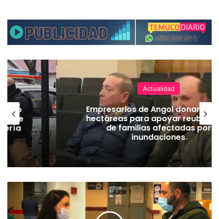
Actualidad
emuco
Empresarios de Angol donan cua
ión de
hectáreas para apoyar reubicac
dería
de familias afectadas por
inundaciones
N
i
ñ
a