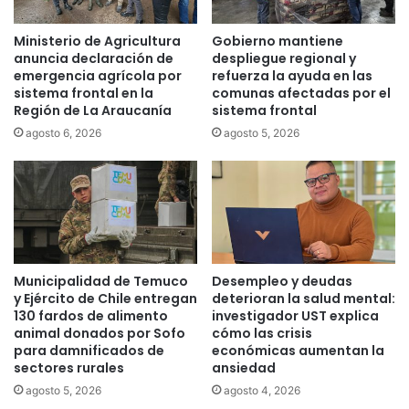
f
d
u
e
Ministerio de Agricultura
Gobierno mantiene
e
e
anuncia declaración de
despliegue regional y
r
l
emergencia agrícola por
refuerza la ayuda en las
a
j
sistema frontal en la
comunas afectadas por el
d
u
Región de La Araucanía
sistema frontal
e
e
agosto 6, 2026
agosto 5, 2026
r
v
i
e
e
s
s
a
g
n
o
t
v
e
i
v
Municipalidad de Temuco
Desempleo y deudas
t
i
y Ejército de Chile entregan
deterioran la salud mental:
a
o
130 fardos de alimento
investigador UST explica
l
animal donados por Sofo
cómo las crisis
l
t
para damnificados de
económicas aumentan la
e
sectores rurales
ansiedad
r
n
a
c
agosto 5, 2026
agosto 4, 2026
s
i