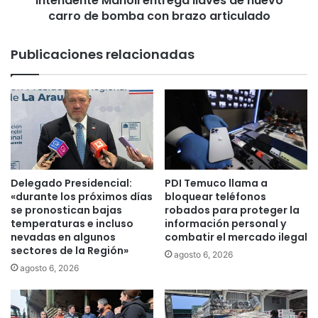
Intendente Manoli entrega llaves de nuevo
m
carro de bomba con brazo articulado
M
i
a
o
n
Publicaciones relacionadas
n
o
e
l
r
i
o
e
J
n
u
t
a
r
n
e
B
g
Delegado Presidencial:
PDI Temuco llama a
a
a
«durante los próximos días
bloquear teléfonos
r
l
se pronostican bajas
robados para proteger la
r
temperaturas e incluso
información personal y
l
nevadas en algunos
combatir el mercado ilegal
i
a
sectores de la Región»
o
v
agosto 6, 2026
s
e
agosto 6, 2026
e
s
n
d
V
e