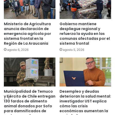
i
n
c
u
t
e
o
v
Ministerio de Agricultura
Gobierno mantiene
r
o
anuncia declaración de
despliegue regional y
i
c
emergencia agrícola por
refuerza la ayuda en las
a
a
sistema frontal en la
comunas afectadas por el
r
Región de La Araucanía
sistema frontal
r
agosto 6, 2026
agosto 5, 2026
o
d
e
b
o
m
b
a
Municipalidad de Temuco
Desempleo y deudas
c
y Ejército de Chile entregan
deterioran la salud mental:
o
130 fardos de alimento
investigador UST explica
animal donados por Sofo
cómo las crisis
n
para damnificados de
económicas aumentan la
b