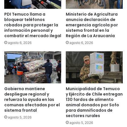
e
B
l
a
PDI Temuco llama a
Ministerio de Agricultura
n
r
bloquear teléfonos
anuncia declaración de
o
r
robados para proteger la
emergencia agrícola por
m
i
información personal y
sistema frontal en la
b
o
combatir el mercado ilegal
Región de La Araucanía
r
s
agosto 6, 2026
agosto 6, 2026
e
e
d
n
e
V
R
i
o
c
d
t
o
o
l
r
Gobierno mantiene
Municipalidad de Temuco
f
i
despliegue regional y
y Ejército de Chile entregan
o
a
refuerza la ayuda en las
130 fardos de alimento
S
comunas afectadas por el
animal donados por Sofo
sistema frontal
para damnificados de
t
sectores rurales
a
agosto 5, 2026
n
agosto 5, 2026