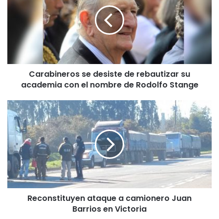
r
a
b
i
n
e
r
Carabineros se desiste de rebautizar su
o
academia con el nombre de Rodolfo Stange
s
s
e
R
d
e
e
c
s
o
i
n
s
s
t
t
e
i
d
t
e
Reconstituyen ataque a camionero Juan
u
r
Barrios en Victoria
y
e
e