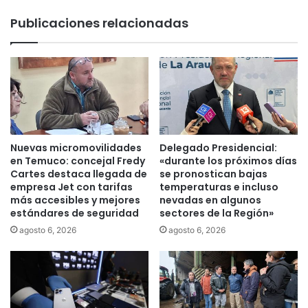
b
n
Publicaciones relacionadas
a
a
u
t
t
a
i
q
z
u
a
e
r
a
s
c
u
a
Nuevas micromovilidades
Delegado Presidencial:
a
m
en Temuco: concejal Fredy
«durante los próximos días
c
i
Cartes destaca llegada de
se pronostican bajas
a
empresa Jet con tarifas
temperaturas e incluso
o
más accesibles y mejores
nevadas en algunos
d
n
estándares de seguridad
sectores de la Región»
e
e
m
r
agosto 6, 2026
agosto 6, 2026
i
o
a
J
c
u
o
a
n
n