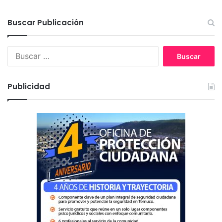
g
e
Buscar Publicación
B
u
s
c
Publicidad
a
r
: