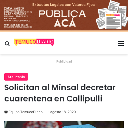
Buscar por
M
Publicidad
Araucanía
Solicitan al Minsal decretar
cuarentena en Collipulli
Equipo TemucoDiario
agosto 18, 2020