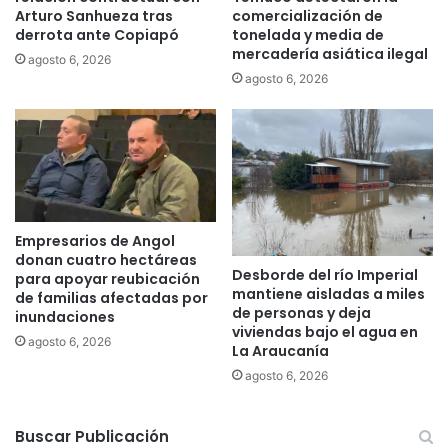
Arturo Sanhueza tras
comercialización de
e
y
derrota ante Copiapó
tonelada y media de
n
a
mercadería asiática ilegal
t
agosto 6, 2026
u
agosto 6, 2026
e
t
n
o
d
r
i
i
m
z
i
a
e
t
n
r
Empresarios de Angol
t
a
donan cuatro hectáreas
o
s
Desborde del río Imperial
para apoyar reubicación
"
l
mantiene aisladas a miles
de familias afectadas por
de personas y deja
a
inundaciones
viviendas bajo el agua en
d
agosto 6, 2026
La Araucanía
o
d
agosto 6, 2026
e
i
Buscar Publicación
n