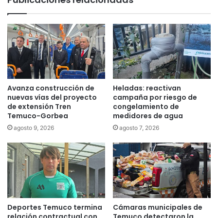
e
o
e
g
m
e
o
r
s
e
q
c
u
u
e
r
h
s
Avanza construcción de
Heladas: reactivan
a
o
nuevas vías del proyecto
campaña por riesgo de
y
d
de extensión Tren
congelamiento de
b
e
Temuco-Gorbea
medidores de agua
a
p
agosto 9, 2026
agosto 7, 2026
s
r
e
o
s
t
p
e
a
c
r
c
a
i
u
Deportes Temuco termina
Cámaras municipales de
ó
relación contractual con
Temuco detectaron la
n
n