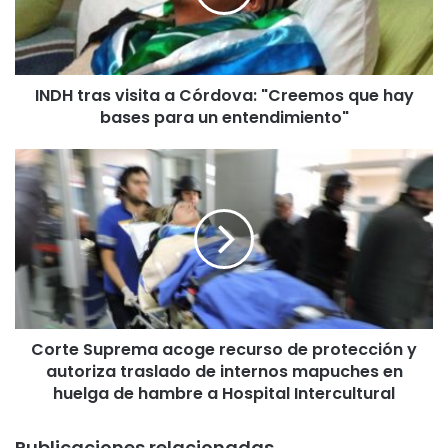
r
a
s
v
INDH tras visita a Córdova: "Creemos que hay
i
bases para un entendimiento"
s
i
t
C
a
o
a
r
C
t
ó
e
r
S
d
u
o
p
v
r
a
Corte Suprema acoge recurso de protección y
e
:
autoriza traslado de internos mapuches en
m
"
a
huelga de hambre a Hospital Intercultural
C
a
r
c
Publicaciones relacionadas