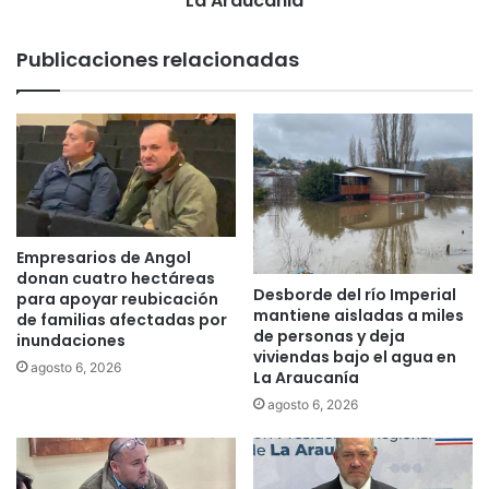
La Araucania
a
r
e
m
Publicaciones relacionadas
n
a
L
m
a
e
A
n
r
t
a
o
u
y
c
c
a
h
Empresarios de Angol
n
a
donan cuatro hectáreas
í
Desborde del río Imperial
l
para apoyar reubicación
mantiene aisladas a miles
a
de familias afectadas por
e
de personas y deja
i
inundaciones
c
viviendas bajo el agua en
n
o
agosto 6, 2026
La Araucanía
i
s
agosto 6, 2026
c
a
i
n
a
t
t
i