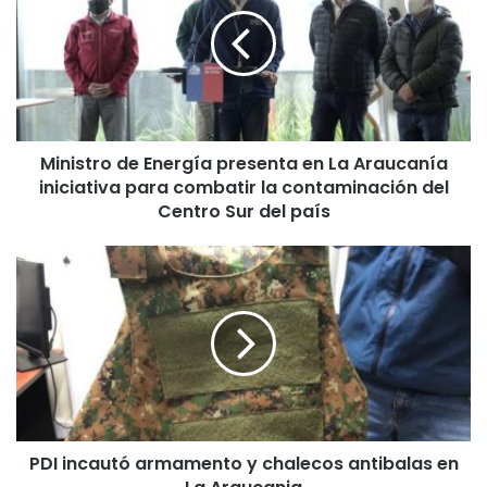
n
i
s
t
r
o
d
Ministro de Energía presenta en La Araucanía
e
iniciativa para combatir la contaminación del
E
n
Centro Sur del país
e
r
P
g
D
í
I
a
i
p
n
r
c
e
a
s
u
e
t
n
PDI incautó armamento y chalecos antibalas en
ó
t
a