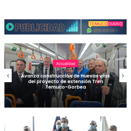
Actualidad
Avanza construcción de nuevas vías
del proyecto de extensión Tren
Temuco-Gorbea
M
i