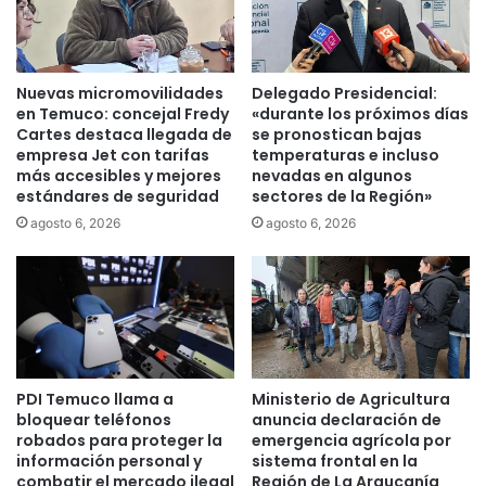
i
b
v
a
a
l
p
a
Nuevas micromovilidades
Delegado Presidencial:
a
s
en Temuco: concejal Fredy
«durante los próximos días
r
e
Cartes destaca llegada de
se pronostican bajas
a
n
empresa Jet con tarifas
temperaturas e incluso
c
L
más accesibles y mejores
nevadas en algunos
o
estándares de seguridad
sectores de la Región»
a
m
A
agosto 6, 2026
agosto 6, 2026
b
r
a
a
t
u
i
c
r
a
l
n
a
i
c
PDI Temuco llama a
Ministerio de Agricultura
a
bloquear teléfonos
anuncia declaración de
o
robados para proteger la
emergencia agrícola por
n
información personal y
sistema frontal en la
t
combatir el mercado ilegal
Región de La Araucanía