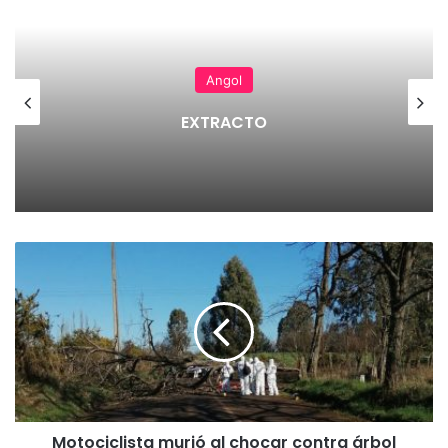
Angol
EXTRACTO
M
o
t
o
c
i
c
l
i
Motociclista murió al chocar contra árbol
s