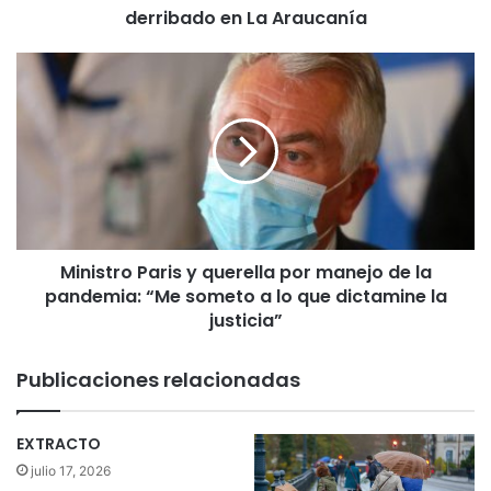
derribado en La Araucanía
t
a
m
M
u
i
r
n
i
i
ó
s
a
t
l
r
c
o
h
P
o
Ministro Paris y querella por manejo de la
a
c
pandemia: “Me someto a lo que dictamine la
r
a
i
justicia”
r
s
c
y
Publicaciones relacionadas
o
q
n
u
t
e
EXTRACTO
r
r
julio 17, 2026
a
e