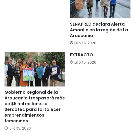
á
l
r
l
b
a
o
p
SENAPRED declara Alerta
l
o
Amarilla en la región de La
d
r
Araucanía
e
m
julio 16, 2026
r
a
r
n
EXTRACTO
i
e
julio 15, 2026
b
j
a
o
d
d
o
e
e
l
Gobierno Regional de la
n
Araucanía traspasará más
a
de $5 mil millones a
L
p
Sercotec para fortalecer
a
a
emprendimientos
A
n
femeninos
r
d
julio 15, 2026
a
e
u