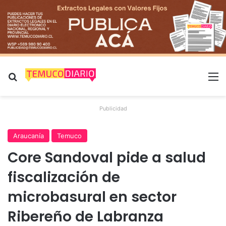
Buscar por
M
Publicidad
Araucanía
Temuco
Core Sandoval pide a salud
fiscalización de
microbasural en sector
Ribereño de Labranza