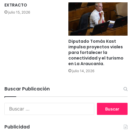
m
EXTRACTO
c
i
julio 15, 2026
a
a
n
:
í
“
a
M
e
Diputado Tomás Kast
s
impulsa proyectos viales
o
para fortalecer la
m
conectividad y el turismo
e
en La Araucanía.
t
julio 14, 2026
o
a
l
Buscar Publicación
o
q
u
B
e
u
d
s
i
c
Publicidad
c
a