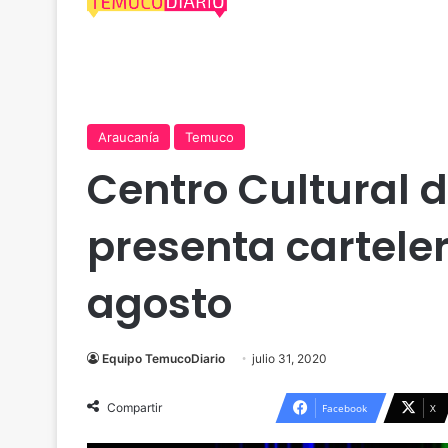
Araucanía
Temuco
Centro Cultural 
presenta cartele
agosto
Equipo TemucoDiario
julio 31, 2020
Compartir
Facebook
X