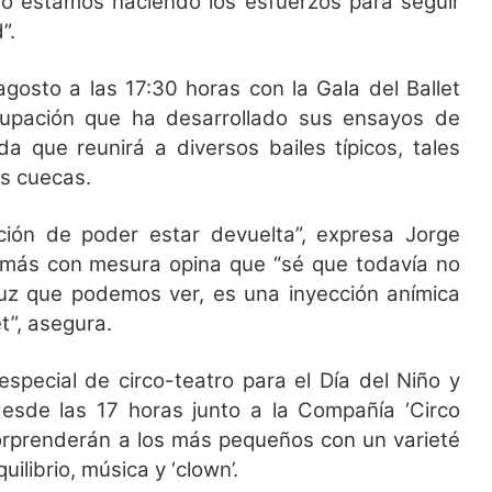
ero estamos haciendo los esfuerzos para seguir
d”.
gosto a las 17:30 horas con la Gala del Ballet
rupación que ha desarrollado sus ensayos de
a que reunirá a diversos bailes típicos, tales
es cuecas.
ción de poder estar devuelta”, expresa Jorge
demás con mesura opina que “sé que todavía no
luz que podemos ver, es una inyección anímica
t”, asegura.
special de circo-teatro para el Día del Niño y
desde las 17 horas junto a la Compañía ‘Circo
s sorprenderán a los más pequeños con un varieté
ilibrio, música y ‘clown’.