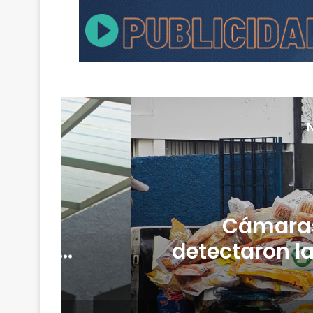
ción
Cámaras
a tras
detectaron l
y media de