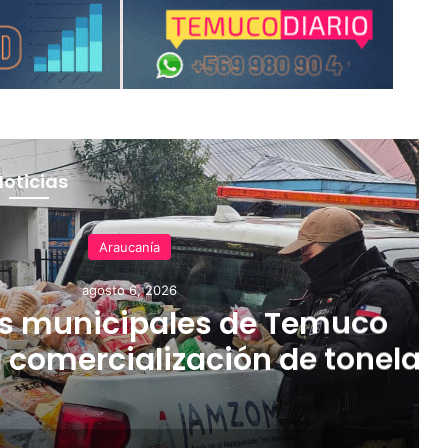
Noticias
Araucanía
agosto 6, 2026
 municipales de Temuco
a comercialización de tonelad
 mercadería asiática ilegal