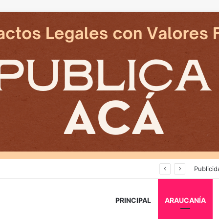
Deportes Temuco termina relación contractual con Arturo Sanhueza tras derrota ante Copiapó
Publicid
PRINCIPAL
ARAUCANÍA