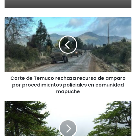
C
o
r
t
e
d
e
T
e
Corte de Temuco rechaza recurso de amparo
m
por procedimientos policiales en comunidad
u
c
mapuche
o
r
S
e
e
c
d
h
e
a
s
z
t