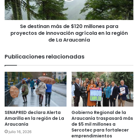
a
i
r
n
e
a
c
Se destinan más de $120 millones para
n
u
proyectos de innovación agrícola en la región
m
r
á
de La Araucanía
s
s
o
d
Publicaciones relacionadas
d
e
e
$
a
1
m
2
p
0
a
m
r
i
o
l
p
l
SENAPRED declara Alerta
Gobierno Regional de la
o
o
Amarilla en la región de La
Araucanía traspasará más
r
n
Araucanía
de $5 mil millones a
p
e
Sercotec para fortalecer
julio 16, 2026
r
emprendimientos
s