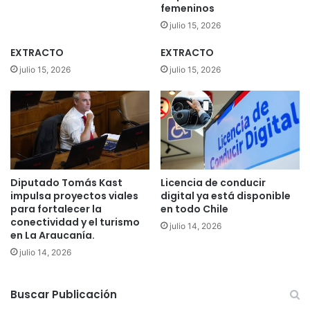
femeninos
o
p
c
a
julio 15, 2026
e
r
d
EXTRACTO
EXTRACTO
a
i
p
julio 15, 2026
julio 15, 2026
m
r
i
o
e
y
n
e
t
c
o
t
s
o
Diputado Tomás Kast
Licencia de conducir
p
s
impulsa proyectos viales
digital ya está disponible
o
d
para fortalecer la
en todo Chile
l
e
conectividad y el turismo
i
julio 14, 2026
i
en La Araucanía.
c
n
julio 14, 2026
i
n
a
o
l
v
Buscar Publicación
e
a