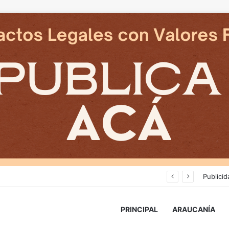
Delegado Presidencial: «durante los próximos días se pronostican bajas temperaturas e incluso nevadas en algunos sectores de la Región»
Publicid
PRINCIPAL
ARAUCANÍA