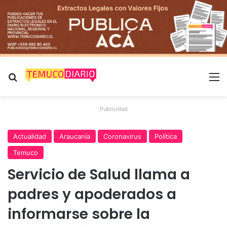
Buscar por
M
Publicidad
Actualidad
Araucanía
Coronavirus
Política
Temuco
Servicio de Salud llama a
padres y apoderados a
informarse sobre la