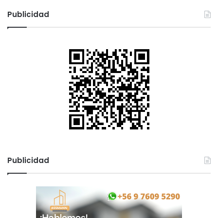
d
a
Publicidad
Publicidad