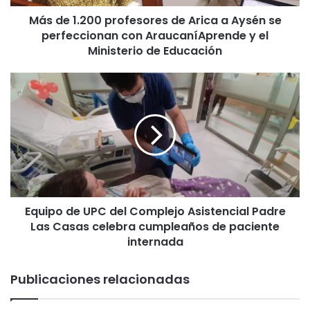
0
Más de 1.200 profesores de Arica a Aysén se
0
perfeccionan con AraucaníAprende y el
p
r
Ministerio de Educación
o
f
E
e
q
s
u
o
i
r
p
e
o
s
d
d
e
e
U
A
Equipo de UPC del Complejo Asistencial Padre
P
r
Las Casas celebra cumpleaños de paciente
C
i
d
internada
c
e
a
l
Publicaciones relacionadas
a
C
A
o
y