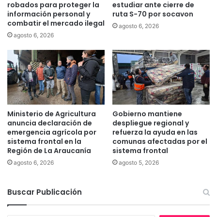
robados para proteger la
estudiar ante cierre de
r
L
información personal y
ruta S-70 por socavon
a
a
combatir el mercado ilegal
agosto 6, 2026
u
s
agosto 6, 2026
c
C
a
a
n
s
í
a
A
s
p
c
r
e
e
l
Ministerio de Agricultura
Gobierno mantiene
n
e
anuncia declaración de
despliegue regional y
d
b
emergencia agrícola por
refuerza la ayuda en las
e
r
sistema frontal en la
comunas afectadas por el
y
Región de La Araucanía
sistema frontal
a
e
c
agosto 6, 2026
agosto 5, 2026
l
u
M
m
i
Buscar Publicación
p
n
l
i
e