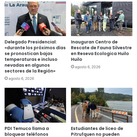
m
s
p
é
l
n
e
s
j
e
o
p
A
Delegado Presidencial:
Inauguran Centro de
e
s
«durante los próximos días
Rescate de Fauna Silvestre
r
i
se pronostican bajas
en Reseva Ecologica Huilo
f
s
temperaturas e incluso
Huilo
e
nevadas en algunos
t
agosto 6, 2026
sectores de la Región»
c
e
c
n
agosto 6, 2026
i
c
o
i
n
a
a
l
n
P
c
a
o
d
PDI Temuco llama a
Estudiantes de liceo de
n
r
bloquear teléfonos
Pitrufquen no pueden
A
e