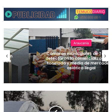
Araucanía
Cámaras municipales de Temu
lación
detectaron la comercialización
hueza
tonelada y media de mercader
pó
asiática ilegal
P
r
o
y