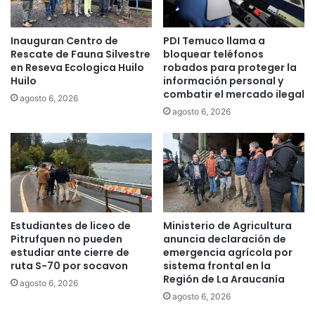
a
T
c
u
Inauguran Centro de
PDI Temuco llama a
i
r
Rescate de Fauna Silvestre
bloquear teléfonos
l
i
en Reseva Ecologica Huilo
robados para proteger la
i
s
Huilo
información personal y
t
m
combatir el mercado ilegal
agosto 6, 2026
a
o
agosto 6, 2026
d
v
o
o
p
l
o
c
r
á
c
n
o
i
l
c
Estudiantes de liceo de
Ministerio de Agricultura
e
o
Pitrufquen no pueden
anuncia declaración de
g
,
estudiar ante cierre de
emergencia agrícola por
i
u
ruta S-70 por socavon
sistema frontal en la
o
Región de La Araucanía
n
agosto 6, 2026
B
a
agosto 6, 2026
a
o