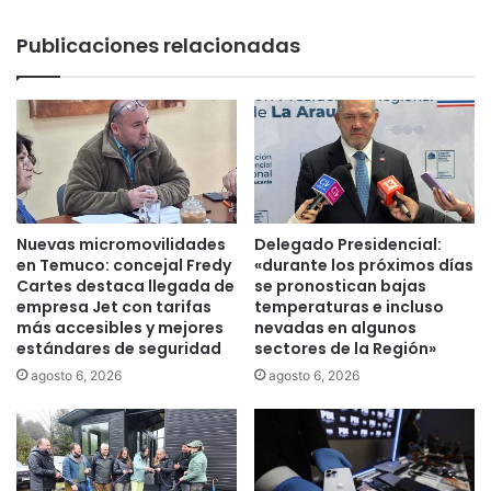
p
c
i
ó
Publicaciones relacionadas
t
n
a
r
l
e
M
a
o
l
d
i
u
z
l
a
a
r
Nuevas micromovilidades
Delegado Presidencial:
r
á
en Temuco: concejal Fredy
«durante los próximos días
e
s
Cartes destaca llegada de
se pronostican bajas
n
e
empresa Jet con tarifas
temperaturas e incluso
t
más accesibles y mejores
nevadas en algunos
m
estándares de seguridad
sectores de la Región»
e
i
r
n
agosto 6, 2026
agosto 6, 2026
r
a
e
r
n
i
o
o
f
“