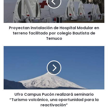
e
c
t
a
n
Proyectan instalación de Hospital Modular en
i
terreno facilitado por colegio Bautista de
n
s
Temuco
t
a
U
l
f
a
r
c
o
i
C
ó
a
n
m
d
p
e
u
H
Ufro Campus Pucón realizará seminario
s
o
“Turismo volcánico, una oportunidad para la
P
s
u
reactivación”