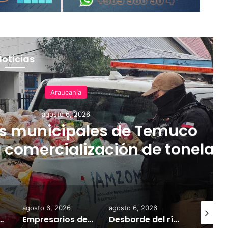
Noticias
Araucanía
agosto 6, 2026
 municipales de Temuco
a comercialización de tonelad
 mercadería asiática ilegal
agosto 6, 2026
agosto 6, 2026
agosto 7,
 la comercialización de tonelada y media de mercadería asiática ilegal
Empresarios de Angol donan cuatro hectáreas para apoyar reubicación de familias afectadas por inundaciones
Desborde del río Imperial mantiene aisladas a miles de personas y deja viviendas bajo el agua en La Araucanía