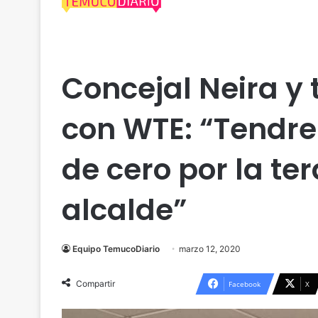
Araucanía
Temuco
Concejal Neira y
con WTE: “Tendr
de cero por la t
alcalde”
Equipo TemucoDiario
marzo 12, 2020
Compartir
Facebook
X