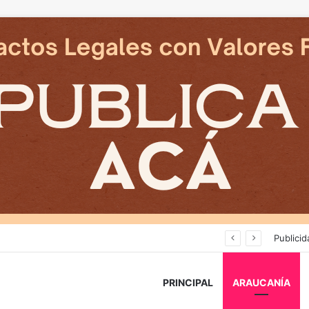
Deportes Temuco termina relación contractual con Arturo Sanhueza tras derrota ante Copiapó
Publicid
PRINCIPAL
ARAUCANÍA